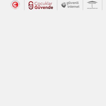
Dış Bağlantılar
Cumhurbaşkanlığı İletişim Merkezi (CİM
Çocuklar Güvende (yeni 
Güvenli İnte
Güv