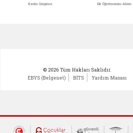
Kadın Girişimci
İlk Öğretmenim Ailem
Kadın Girişimci (yeni sekmede açıl
İlk Öğ
© 2026 Tüm Hakları Saklıdır.
EBYS (Belgenet)
BİTS
Yardım Masası
Dış Bağlantılar
Cumhurbaşkanlığı İletişim Merkezi (CİM
Çocuklar Güvende (yeni 
Güvenli İnte
Güv