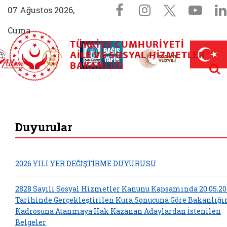
Sosyal Medya 
Facebook sayfam
Instagram s
X (Twit
You
07 Ağustos 2026,
Cuma
TÜRKIYE CUMHURIYETI
AİLEM İletişim Merkezi (yeni sekmede açılır)
Aile ve Nüfus On Yılı (yeni sekmede açılır)
AILE VE SOSYAL HIZMETLER
Darülaceze bağış sayfası (yeni sekme
açılır)
 Aile (yeni sekmede açılır)
Aram
BAKANLIĞI
T.C. Aile ve Sosyal 
Duyurular
2026 YILI YER DEĞİŞTİRME DUYURUSU
2828 Sayılı Sosyal Hizmetler Kanunu Kapsamında 20.05.20
Tarihinde Gerçekleştirilen Kura Sonucuna Göre Bakanlığ
Kadrosuna Atanmaya Hak Kazanan Adaylardan İstenilen
Belgeler