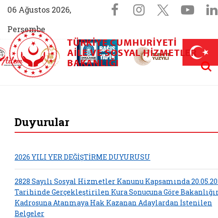
Sosyal Medya 
Facebook sayfam
Instagram s
X (Twit
You
06 Ağustos 2026,
Perşembe
TÜRKIYE CUMHURIYETI
AİLEM İletişim Merkezi (yeni sekmede açılır)
Aile ve Nüfus On Yılı (yeni sekmede açılır)
AILE VE SOSYAL HIZMETLER
Darülaceze bağış sayfası (yeni sekme
açılır)
 Aile (yeni sekmede açılır)
Aram
BAKANLIĞI
T.C. Aile ve Sosyal
Duyurular
2026 YILI YER DEĞİŞTİRME DUYURUSU
2828 Sayılı Sosyal Hizmetler Kanunu Kapsamında 20.05.20
Tarihinde Gerçekleştirilen Kura Sonucuna Göre Bakanlığ
Kadrosuna Atanmaya Hak Kazanan Adaylardan İstenilen
Belgeler