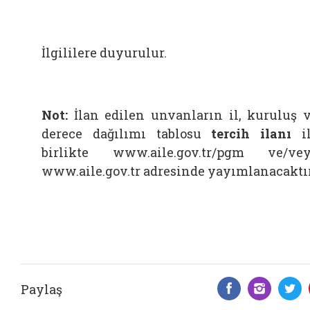
İlgililere duyurulur.
Not:
İlan edilen unvanların il, kuruluş 
derece dağılımı tablosu
tercih ilanı
i
birlikte www.aile.gov.tr/pgm ve/ve
www.aile.gov.tr adresinde yayımlanacaktır
Paylaş
Facebook 
Insta
T