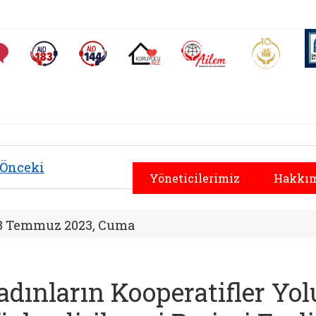
AİLEM İletişim Merkezi
Aile ve 
Sıkça Sorulan Sorular
Alo 183 (yeni sekmede açılır)
Alo 144 (yeni sekmede açılır)
Koruyucu Aile (yeni sekmede açılır)
 Sosyal Hizmetler 
Önceki
Yöneticilerimiz
Hakkım
8 Temmuz 2023, Cuma
adınların Kooperatifler Yol