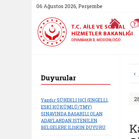
06 Ağustos 2026, Perşembe
Ana Sayfa
T.C. AILE VE SOSYAL
HIZMETLER BAKANLIĞI
DIYARBAKIR İL MÜDÜRLÜĞÜ
Diyarbakır Aile ve
Duyurular
2
Yazdır SÜREKLİ İŞÇİ (ENGELLİ,
ESKİ HÜKÜMLÜ/TMY)
SINAVINDA BAŞARILI OLAN
ADAYLARDAN İSTENİLEN
K
BELGELERE İLİŞKİN DUYURU