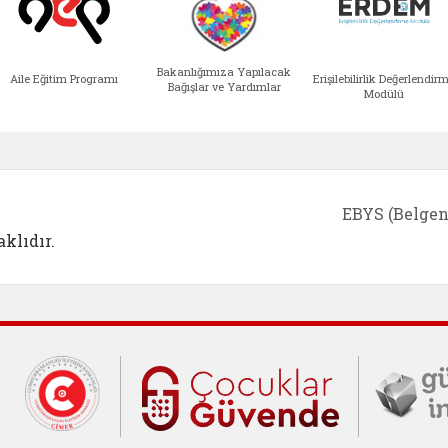
Bakanlığımıza Yapılacak
Aile Eğitim Programı
Erişilebilirlik Değerlendir
Bağışlar ve Yardımlar
Modülü
e açılır)
enim Ailem (yeni sekmede açılır)
Aile Eğitim Programı (yeni sekmede açılır
Bakanlığımıza Yapılacak 
Erişile
EBYS (Belgen
klıdır.
Cumhurbaşkanlığı İletişim Merkezi (C
Çocuklar Gü