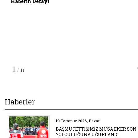
Haberin Detayı
Haberin Detayı
Haberin Detayı
1
/
11
Haberler
Belgeyi aç: anma
19 Temmuz 2026, Pazar
BAŞMÜFETTİŞİMİZ MUSA EKER SON
YOLCULUĞUNA UĞURLANDI