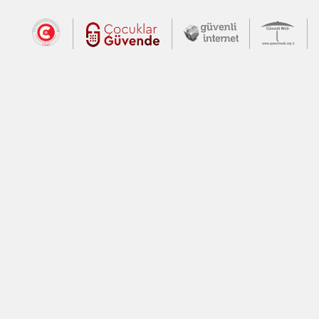
Dış Bağlantılar
Cumhurbaşkanlığı İletişim Merkezi (CİM
Çocuklar Güvende (yeni 
Güvenli İnte
Güv