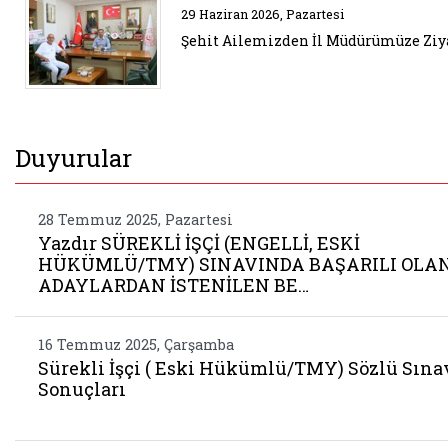
Belgeyi aç: ziyaret 68
29 Haziran 2026, Pazartesi
Şehit Ailemizden İl Müdürümüze Ziy
Duyurular
28 Temmuz 2025, Pazartesi
Yazdır SÜREKLİ İŞÇİ (ENGELLİ, ESKİ
HÜKÜMLÜ/TMY) SINAVINDA BAŞARILI OLA
ADAYLARDAN İSTENİLEN BE…
16 Temmuz 2025, Çarşamba
Sürekli İşçi ( Eski Hükümlü/TMY) Sözlü Sına
Sonuçları