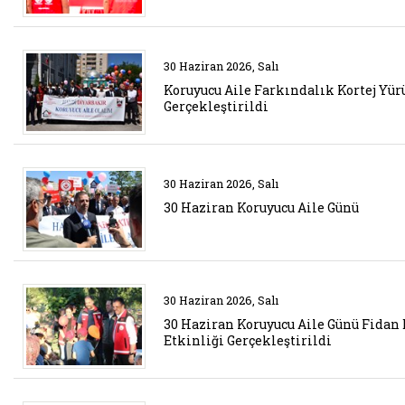
Belgeyi aç: etkinlik 6
30 Haziran 2026, Salı
Koruyucu Aile Farkındalık Kortej Yür
Gerçekleştirildi
Belgeyi aç: etkinlik 5
30 Haziran 2026, Salı
30 Haziran Koruyucu Aile Günü
Belgeyi aç: etkinklik
30 Haziran 2026, Salı
30 Haziran Koruyucu Aile Günü Fidan
Etkinliği Gerçekleştirildi