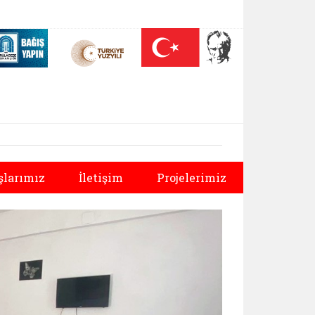
 (yeni sekmede açılır)
Nüfus On Yılı (yeni sekmede açılır)
Darülaceze bağış sayfası (yeni sekmede açılır)
Sonraki
şlarımız
İletişim
Projelerimiz