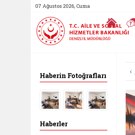
07 Ağustos 2026, Cuma
Ana Sayfa
T.C. AILE VE SOSYAL
HIZMETLER BAKANLIĞI
DENIZLI İL MÜDÜRLÜĞÜ
Haberin Fotoğrafları
Haberler