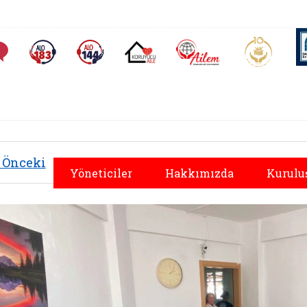
AİLEM İletişim Merkezi
Aile ve 
Sıkça Sorulan Sorular
Alo 183 (yeni sekmede açılır)
Alo 144 (yeni sekmede açılır)
Koruyucu Aile (yeni sekmede açılır)
Önceki
Yöneticiler
Hakkımızda
Kurulu