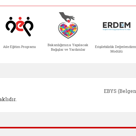
Bakanlığımıza Yapılacak
Aile Eğitim Programı
Erişilebilirlik Değerlendir
Bağışlar ve Yardımlar
Modülü
e açılır)
enim Ailem (yeni sekmede açılır)
Aile Eğitim Programı (yeni sekmede açılır
Bakanlığımıza Yapılacak 
Erişile
EBYS (Belgen
klıdır.