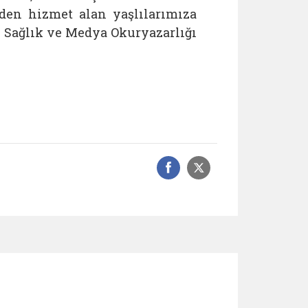
en hizmet alan yaşlılarımıza
 Sağlık ve Medya Okuryazarlığı
Facebook üzerinde
Sosyal medyad