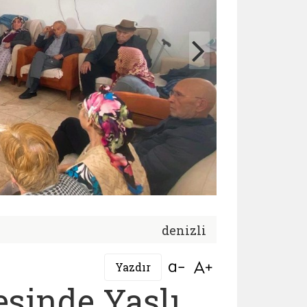
denizli
Bağlantıyı aç
Bağlantıyı aç
Yazdır
esinde Yaşlı