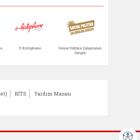
Aile Çocuk Derg
me
E-Kütüphane
Sosyal Politika Çalışmaları
Dergisi
)
Bağışlar ve Yardımlar (yeni sekmede açılır)
bilirlik Değerlendirme Modülü (yeni sekmede açıl
E-Kütüphane (yeni sekmede açılır)
Sosyal Politika Çalış
Ail
et)
BİTS
Yardım Masası