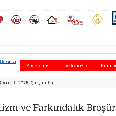
AİLEM İletişim Merkezi
Aile ve 
Sıkça Sorulan Sorular
Alo 183 (yeni sekmede açılır)
Alo 144 (yeni sekmede açılır)
Koruyucu Aile (yeni sekmede açılır)
al Hizmetler İl Müd
Önceki
Yöneticiler
Hakkımızda
Kurulu
3 Aralık 2025, Çarşamba
tizm ve Farkındalık Broşü