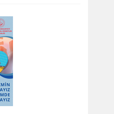
PDF dosyasını aç: a4brosur8 (yeni sekmede aç