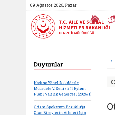
09 Ağustos 2026, Pazar
Ana Sayfa
T.C. AILE VE SOSYAL
HIZMETLER BAKANLIĞI
DENIZLI İL MÜDÜRLÜĞÜ
Denizli Aile ve Sosy
Duyurular
0
Kadına Yönelik Şiddetle
Mücadele V. Denizli İl Eylem
Planı Valilik Genelgesi (2026/1)
O
Otizm Spektrum Bozukluğu
Olan Bireylerin Aileleri İçin