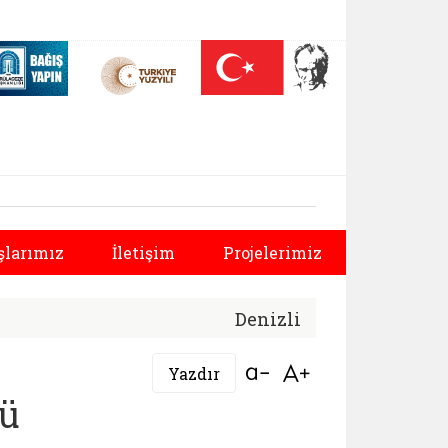
 (yeni sekmede açılır)
Nüfus On Yılı (yeni sekmede açılır)
Darülaceze bağış sayfası (yeni sekmede açılır)
ürlüğü |
Sonraki
şlarımız
İletişim
Projelerimiz
Denizli
Bağlantıyı aç
Bağlantıyı aç
Yazdır
rü