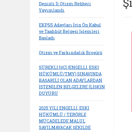
Ş
Denizli İl Otizm Rehberi
Yayımlandı
EKPSS Adayları İçin Ön Kabul
ve Taahhüt Belgesi İşlemleri
Başladı
Otizm ve Farkındalık Broşürü
SÜREKLİ İŞÇİ (ENGELLİ, ESKİ
HÜKÜMLÜ/TMY) SINAVINDA
BAŞARILI OLAN ADAYLARDAN
İSTENİLEN BELGELERE İLİŞKİN
DUYURU
2025 YILI ENGELLİ, ESKİ
HÜKÜMLÜ / TERÖRLE
MÜCADELEDE MALUL
SAYILMAYACAK ŞEKİLDE