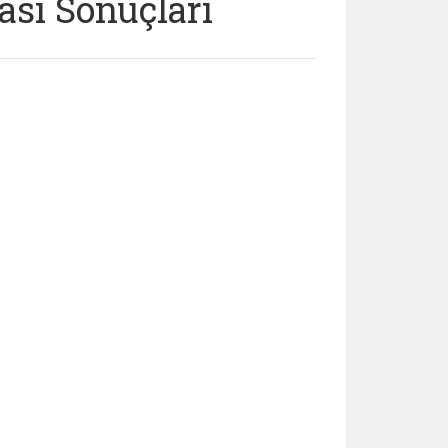
ası Sonuçları
 whatsapp image 2025 05 20 at 16 54 35 (yeni sekmed