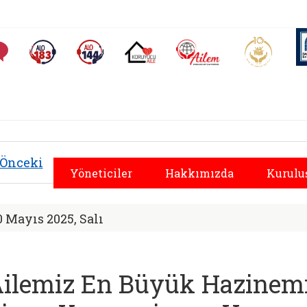
AİLEM İletişim Merkezi
Aile ve 
Sıkça Sorulan Sorular
Alo 183 (yeni sekmede açılır)
Alo 144 (yeni sekmede açılır)
Koruyucu Aile (yeni sekmede açılır)
al Hizmetler İl Müd
Önceki
Yöneticiler
Hakkımızda
Kurulu
0 Mayıs 2025, Salı
Ailemiz En Büyük Hazinemi