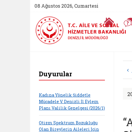
08 Ağustos 2026, Cumartesi
Ana Sayfa
T.C. AILE VE SOSYAL
HIZMETLER BAKANLIĞI
DENIZLI İL MÜDÜRLÜĞÜ
Denizli Aile ve Sosy
Duyurular
2
Kadına Yönelik Şiddetle
Mücadele V. Denizli İl Eylem
Planı Valilik Genelgesi (2026/1)
“
Otizm Spektrum Bozukluğu
Olan Bireylerin Aileleri İçin