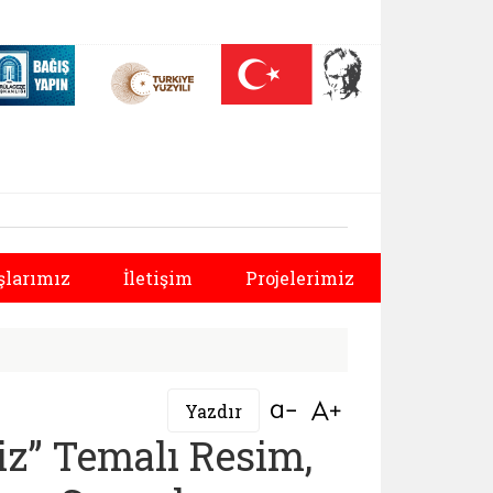
 (yeni sekmede açılır)
Nüfus On Yılı (yeni sekmede açılır)
Darülaceze bağış sayfası (yeni sekmede açılır)
ürlüğü |
Sonraki
şlarımız
İletişim
Projelerimiz
Bağlantıyı aç
Bağlantıyı aç
Yazdır
z” Temalı Resim,