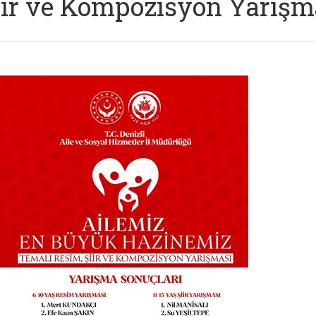
iir ve Kompozisyon Yarışm
Görseli aç: