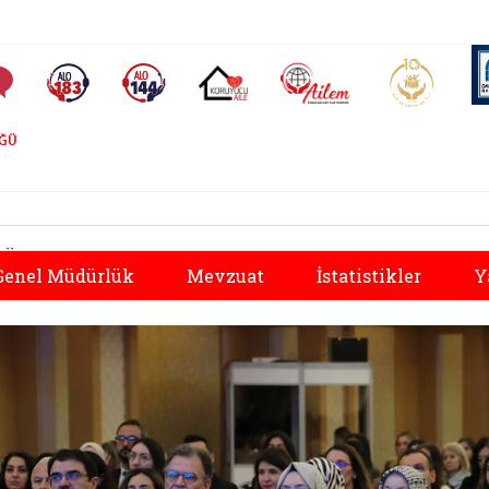
AİLEM İletişim Merkezi
Aile ve 
Sıkça Sorulan Sorular
Alo 183 (yeni sekmede açılır)
Alo 144 (yeni sekmede açılır)
Koruyucu Aile (yeni sekmede açılır)
ÜĞÜ
Önceki
Genel Müdürlük
Mevzuat
İstatistikler
Y