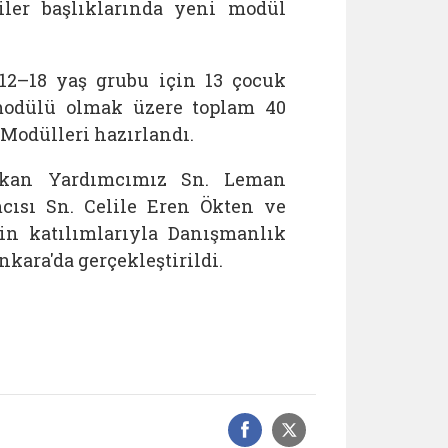
iler başlıklarında yeni modül
 12–18 yaş grubu için 13 çocuk
modülü olmak üzere toplam 40
odülleri hazırlandı.
Bakan Yardımcımız Sn. Leman
cısı Sn. Celile Eren Ökten ve
in katılımlarıyla Danışmanlık
kara'da gerçekleştirildi.
Facebook üzerinde
Sosyal medyad