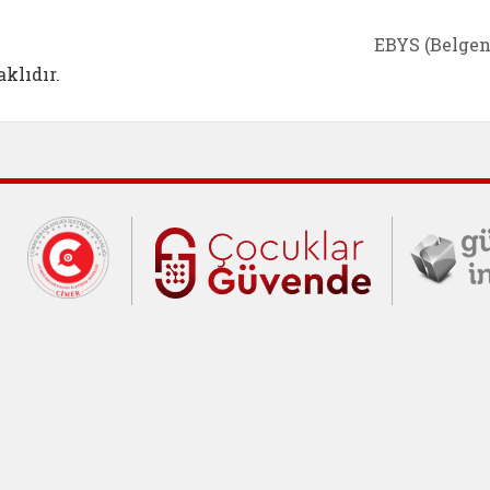
EBYS (Belgen
klıdır.
Cumhurbaşkanlığı İletişim Merkezi (C
Çocuklar Gü