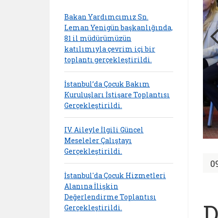
Bakan Yardımcımız Sn.
Leman Yenigün başkanlığında,
81 il müdürümüzün
katılımıyla çevrim içi bir
toplantı gerçekleştirildi.
İstanbul’da Çocuk Bakım
Kuruluşları İstişare Toplantısı
Gerçekleştirildi.
IV. Aileyle İlgili Güncel
Meseleler Çalıştayı
Gerçekleştirildi.
0
İstanbul'da Çocuk Hizmetleri
Alanına İlişkin
Değerlendirme Toplantısı
D
Gerçekleştirildi.