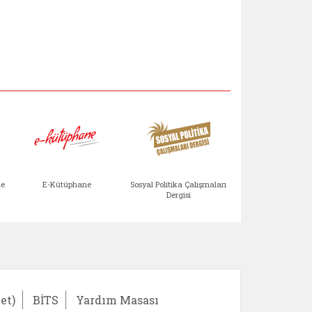
Aile Çocuk Derg
me
E-Kütüphane
Sosyal Politika Çalışmaları
Dergisi
)
Bağışlar ve Yardımlar (yeni sekmede açılır)
bilirlik Değerlendirme Modülü (yeni sekmede açıl
E-Kütüphane (yeni sekmede açılır)
Sosyal Politika Çalış
Ail
et)
BİTS
Yardım Masası