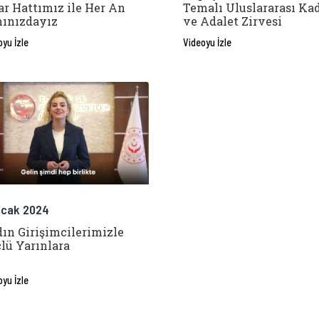
ar Hattımız ile Her An
Temalı Uluslararası Ka
ınızdayız
ve Adalet Zirvesi
oyu İzle
Videoyu İzle
Ocak 2024
ın Girişimcilerimizle
lü Yarınlara
oyu İzle