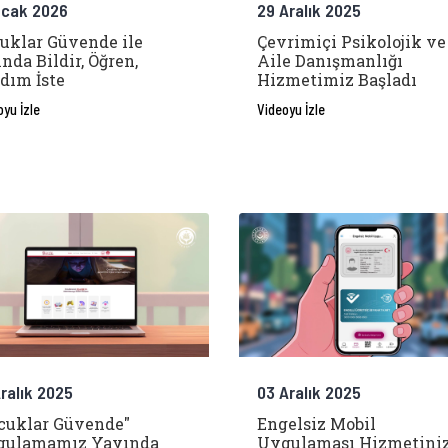
Ocak 2026
29 Aralık 2025
uklar Güvende ile
Çevrimiçi Psikolojik ve
nda Bildir, Öğren,
Aile Danışmanlığı
dım İste
Hizmetimiz Başladı
oyu İzle
Videoyu İzle
Aralık 2025
03 Aralık 2025
cuklar Güvende"
Engelsiz Mobil
gulamamız Yayında
Uygulaması Hizmetini