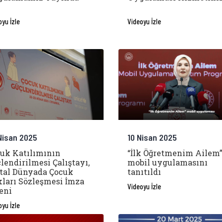
oyu İzle
Videoyu İzle
Nisan 2025
10 Nisan 2025
uk Katılımının
“İlk Öğretmenim Ailem
lendirilmesi Çalıştayı,
mobil uygulamasını
ital Dünyada Çocuk
tanıtıldı
ları Sözleşmesi İmza
Videoyu İzle
eni
oyu İzle