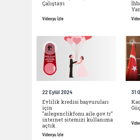
Çalıştayı
İhb
Yan
Videoyu İzle
Vide
22 Eylül 2024
31 
Evlilik kredisi başvuruları
Kad
için
Güç
"ailegenclikfonu.aile.gov.tr"
internet sitemizi kullanıma
Vide
açtık.
Videoyu İzle