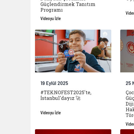
Güçlendirmek Tanıtım
Programı
Vide
Videoyu İzle
19 Eylül 2025
25 
#TEKNOFEST2025'te,
Çoc
İstanbul'dayız 🚀
Güç
Dij
Hak
Videoyu İzle
Tör
Vide