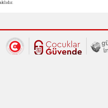
klıdır.
Cumhurbaşkanlığı İletişim Merkezi (C
Çocuklar Gü