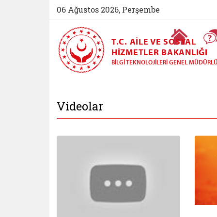
06 Ağustos 2026, Perşembe
Ana Sayfa
T.C. AILE VE SOSYAL
HIZMETLER BAKANLIĞI
BILGI TEKNOLOJILERI GENEL MÜDÜRL
Bilgi Teknolojileri
Videolar