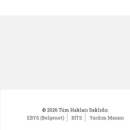
Kadın Girişimci (yeni sekmede açıl
İlk Öğ
© 2026 Tüm Hakları Saklıdır.
EBYS (Belgenet)
BİTS
Yardım Masası