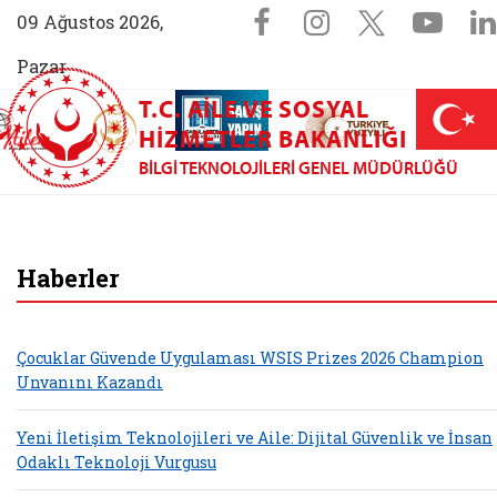
Sosyal Medya 
Facebook sayfam
Instagram s
X (Twit
You
09 Ağustos 2026,
Pazar
T.C. AILE VE SOSYAL
AİLEM İletişim Merkezi (yeni sekmede açılır)
Aile ve Nüfus On Yılı (yeni sekmede açılır)
Darülaceze bağış sayfası (yeni sekme
açılır)
 Aile (yeni sekmede açılır)
HIZMETLER BAKANLIĞI
BILGI TEKNOLOJILERI GENEL MÜDÜRLÜĞÜ
Bilgi Teknolojileri
Haberler
Çocuklar Güvende Uygulaması WSIS Prizes 2026 Champion
Unvanını Kazandı
Yeni İletişim Teknolojileri ve Aile: Dijital Güvenlik ve İnsan
Odaklı Teknoloji Vurgusu