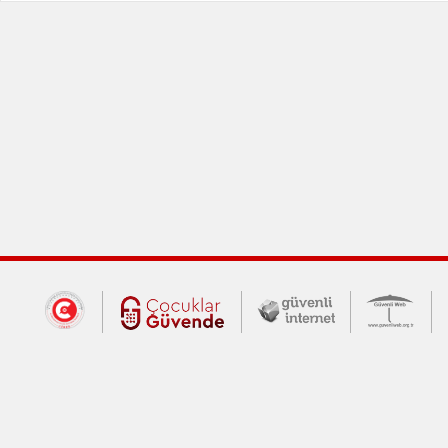
Dış Bağlantılar
Cumhurbaşkanlığı İletişim Merkezi (CİM
Çocuklar Güvende (yeni 
Güvenli İnte
Güv