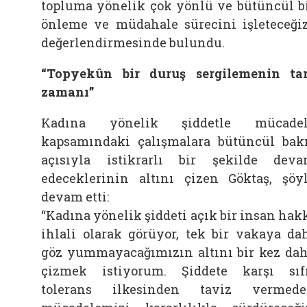
topluma yönelik çok yönlü ve bütüncül b
önleme ve müdahale sürecini işleteceğiz
değerlendirmesinde bulundu.
“Topyekûn bir duruş sergilemenin t
zamanı”
Kadına yönelik şiddetle mücadel
kapsamındaki çalışmalara bütüncül bak
açısıyla istikrarlı bir şekilde dev
edeceklerinin altını çizen Göktaş, şöy
devam etti:
“Kadına yönelik şiddeti açık bir insan hak
ihlali olarak görüyor, tek bir vakaya da
göz yummayacağımızın altını bir kez da
çizmek istiyorum. Şiddete karşı sıf
tolerans ilkesinden taviz vermed