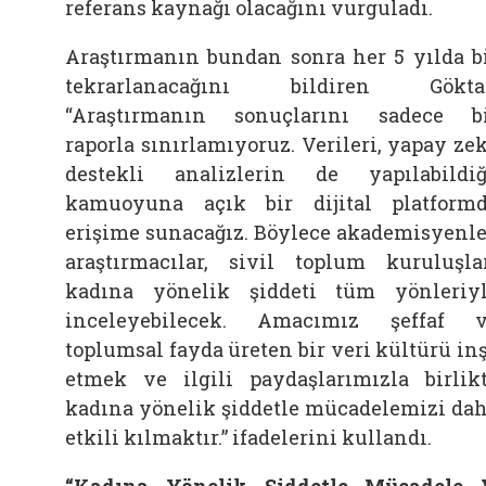
referans kaynağı olacağını vurguladı.
Araştırmanın bundan sonra her 5 yılda b
tekrarlanacağını bildiren Göktaş
“Araştırmanın sonuçlarını sadece b
raporla sınırlamıyoruz. Verileri, yapay ze
destekli analizlerin de yapılabildiğ
kamuoyuna açık bir dijital platform
erişime sunacağız. Böylece akademisyenle
araştırmacılar, sivil toplum kuruluşla
kadına yönelik şiddeti tüm yönleriy
inceleyebilecek. Amacımız şeffaf 
toplumsal fayda üreten bir veri kültürü in
etmek ve ilgili paydaşlarımızla birlik
kadına yönelik şiddetle mücadelemizi da
etkili kılmaktır.” ifadelerini kullandı.
“Kadına Yönelik Şiddetle Mücadele 