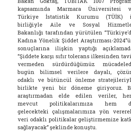
Bakan Göktaş, TÜBİTAK 1007 Progra
kapsamında Marmara Üniversitesi 
Türkiye İstatistik Kurumu (TÜİK) 
birliğiyle Aile ve Sosyal Hizmetl
Bakanlığı tarafından yürütülen “Türkiye'
Kadına Yönelik Şiddet Araştırması-2024”
sonuçlarına ilişkin yaptığı açıklamad
“Şiddete karşı sıfır tolerans ilkesinden tav
vermeden sürdürdüğümüz mücadeled
bugün bilimsel verilere dayalı, çöz
odaklı ve bütüncül önleme stratejileriy
birlikte yeni bir döneme giriyoruz. 
araştırmadan elde edilen veriler, h
mevcut politikalarımıza hem d
gelecekteki çalışmalarımıza yön verere
veri odaklı politikalar geliştirmemize kat
sağlayacak” şeklinde konuştu.