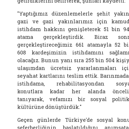
getirdiklerini belirterek, şunları kaydetti:
"Yaptığımız düzenlemelerle şehit yakın
gazi ve gazi yakınlarımız için kamu
istihdam hakkını genişleterek 51 bin 9
atama gerçekleştirdik. Biraz son
gerçekleştireceğimiz 661 atamayla 52 b
608 kardeşimizin istihdamını sağlam
olacağız. Bunun yanı sıra 255 bin 504 kişi
ulaşımdan ücretsiz yararlanmaları iç
seyahat kartlarını teslim ettik. Barınmad
istihdama, rehabilitasyondan sosy
konutlara kadar her alanda öncel
tanıyarak, vefamızı bir sosyal politi
kültürüne dönüştürdük."
Geçen günlerde Türkiye'de sosyal kon
seferberliğinin başlatıldığını anımsat