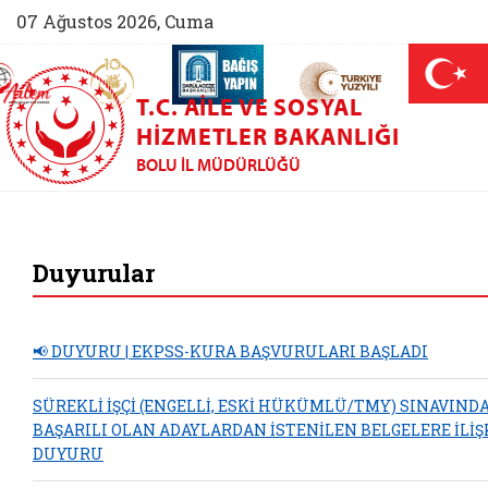
07 Ağustos 2026, Cuma
AİLEM İletişim Merkezi (yeni sekmede açılır)
Aile ve Nüfus On Yılı (yeni sekmede açılır)
Darülaceze bağış sayfası (yeni sekme
açılır)
 Aile (yeni sekmede açılır)
T.C. AILE VE SOSYAL
HIZMETLER BAKANLIĞI
BOLU İL MÜDÜRLÜĞÜ
Bolu Aile ve Sosya
Duyurular
📢 DUYURU | EKPSS-KURA BAŞVURULARI BAŞLADI
SÜREKLİ İŞÇİ (ENGELLİ, ESKİ HÜKÜMLÜ/TMY) SINAVIND
BAŞARILI OLAN ADAYLARDAN İSTENİLEN BELGELERE İLİŞ
DUYURU