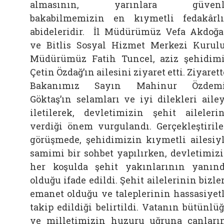
almasının, yarınlara güvenl
bakabilmemizin en kıymetli fedakârl
abideleridir.
İl Müdürümüz Vefa Akdoğ
ve Bitlis Sosyal Hizmet Merkezi Kurul
Müdürümüz Fatih Tuncel, aziz şehidim
Çetin Özdağ’ın ailesini ziyaret etti. Ziyarett
Bakanımız Sayın Mahinur Özdemi
Göktaş’ın selamları ve iyi dilekleri aile
iletilerek, devletimizin şehit aileleri
verdiği önem vurgulandı. Gerçekleştiril
görüşmede, şehidimizin kıymetli ailesiy
samimi bir sohbet yapılırken, devletimiz
her koşulda şehit yakınlarının yanın
olduğu ifade edildi. Şehit ailelerinin bizle
emanet olduğu ve taleplerinin hassasiyet
takip edildiği belirtildi. Vatanın bütünlü
ve milletimizin huzuru uğruna canları