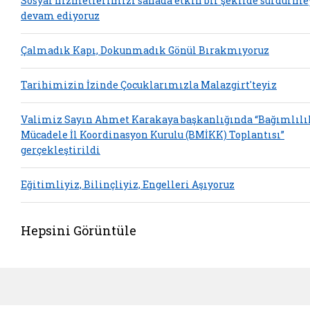
Sosyal hizmetlerimizi sahada etkin bir şekilde sürdürme
devam ediyoruz
Çalmadık Kapı, Dokunmadık Gönül Bırakmıyoruz
Tarihimizin İzinde Çocuklarımızla Malazgirt'teyiz
Valimiz Sayın Ahmet Karakaya başkanlığında “Bağımlılı
Mücadele İl Koordinasyon Kurulu (BMİKK) Toplantısı”
gerçekleştirildi
Eğitimliyiz, Bilinçliyiz, Engelleri Aşıyoruz
Hepsini Görüntüle