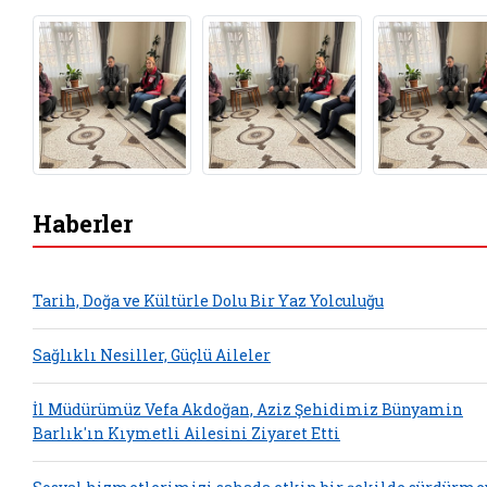
Haberler
Tarih, Doğa ve Kültürle Dolu Bir Yaz Yolculuğu
Sağlıklı Nesiller, Güçlü Aileler
İl Müdürümüz Vefa Akdoğan, Aziz Şehidimiz Bünyamin
Barlık'ın Kıymetli Ailesini Ziyaret Etti