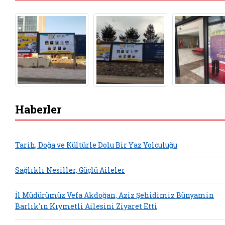
Haberler
Tarih, Doğa ve Kültürle Dolu Bir Yaz Yolculuğu
Sağlıklı Nesiller, Güçlü Aileler
İl Müdürümüz Vefa Akdoğan, Aziz Şehidimiz Bünyamin
Barlık'ın Kıymetli Ailesini Ziyaret Etti