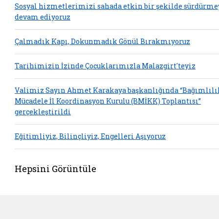
Sosyal hizmetlerimizi sahada etkin bir şekilde sürdürme
devam ediyoruz
Çalmadık Kapı, Dokunmadık Gönül Bırakmıyoruz
Tarihimizin İzinde Çocuklarımızla Malazgirt'teyiz
Valimiz Sayın Ahmet Karakaya başkanlığında “Bağımlılı
Mücadele İl Koordinasyon Kurulu (BMİKK) Toplantısı”
gerçekleştirildi
Eğitimliyiz, Bilinçliyiz, Engelleri Aşıyoruz
Hepsini Görüntüle