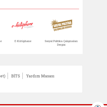
Aile Çocuk Derg
me
E-Kütüphane
Sosyal Politika Çalışmaları
Dergisi
)
Bağışlar ve Yardımlar (yeni sekmede açılır)
bilirlik Değerlendirme Modülü (yeni sekmede açıl
E-Kütüphane (yeni sekmede açılır)
Sosyal Politika Çalış
Ail
et)
BİTS
Yardım Masası