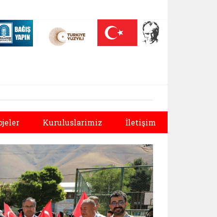
 (yeni sekmede açılır)
Nüfus On Yılı (yeni sekmede açılır)
Darülaceze bağış sayfası (yeni sekmede açılır)
Sonraki
ojeler
Kuruluslarimiz
İletişim