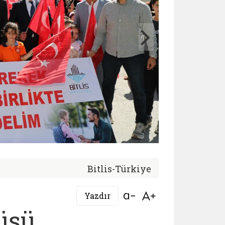
Bitlis-Türkiye
Bağlantıyı aç
Bağlantıyı aç
Yazdır
üşü