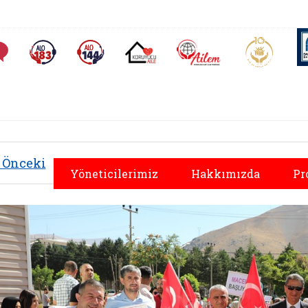
AİLEM İletişim Merkezi
Aile ve 
Sıkça Sorulan Sorular
Alo 183 (yeni sekmede açılır)
Alo 144 (yeni sekmede açılır)
Koruyucu Aile (yeni sekmede açılır)
Önceki
Yöneticilerimiz
Hakkımızda
Pr