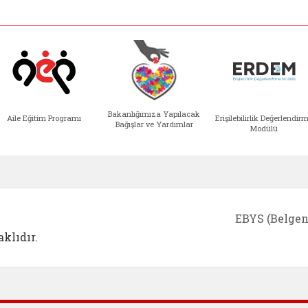
Bakanlığımıza Yapılacak
Aile Eğitim Programı
Erişilebilirlik Değerlendir
Bağışlar ve Yardımlar
Modülü
e açılır)
enim Ailem (yeni sekmede açılır)
Aile Eğitim Programı (yeni sekmede açılır
Bakanlığımıza Yapılacak 
Erişile
EBYS (Belgen
klıdır.