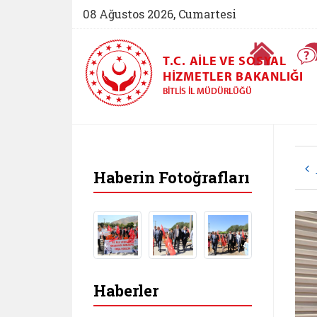
08 Ağustos 2026, Cumartesi
Ana Sayfa
T.C. AILE VE SOSYAL
HIZMETLER BAKANLIĞI
BITLIS İL MÜDÜRLÜĞÜ
Haberin Fotoğrafları
Haberler