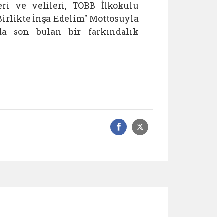
ri ve velileri, TOBB İlkokulu
Birlikte İnşa Edelim" Mottosuyla
da son bulan bir farkındalık
Facebook üzerinde
Sosyal medyad