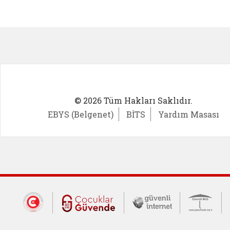
Kadın Girişimci (yeni sekmede açıl
İlk Öğ
© 2026 Tüm Hakları Saklıdır.
EBYS (Belgenet)
BİTS
Yardım Masası
Dış Bağlantılar
Cumhurbaşkanlığı İletişim Merkezi (CİM
Çocuklar Güvende (yeni 
Güvenli İnte
Güv