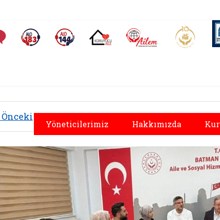
AİLEM İletişim Merkezi
Aile ve 
Sıkça Sorulan Sorular
Alo 183 (yeni sekmede açılır)
Alo 144 (yeni sekmede açılır)
Koruyucu Aile (yeni sekmede açılır)
Önceki
Yöneticilerimiz
Hakkımızda
Kur