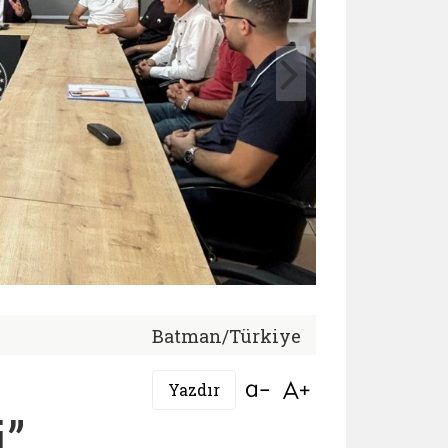
Batman/Türkiye
Bağlantıyı aç
Bağlantıyı aç
Yazdır
i”