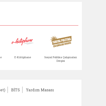
Aile Çocuk Derg
me
E-Kütüphane
Sosyal Politika Çalışmaları
Dergisi
)
Bağışlar ve Yardımlar (yeni sekmede açılır)
bilirlik Değerlendirme Modülü (yeni sekmede açıl
E-Kütüphane (yeni sekmede açılır)
Sosyal Politika Çalış
Ail
et)
BİTS
Yardım Masası