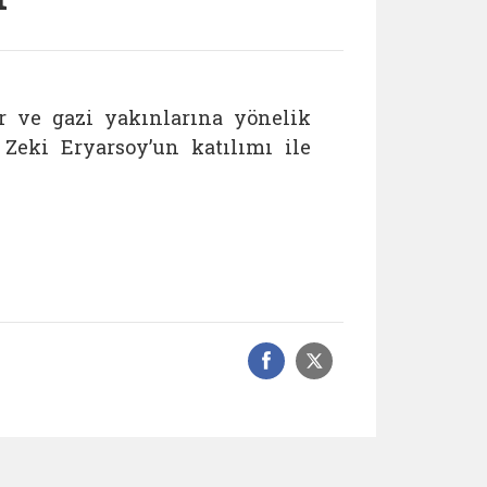
er ve gazi yakınlarına yönelik
eki Eryarsoy’un katılımı ile
Facebook üzerinde
Sosyal medyad