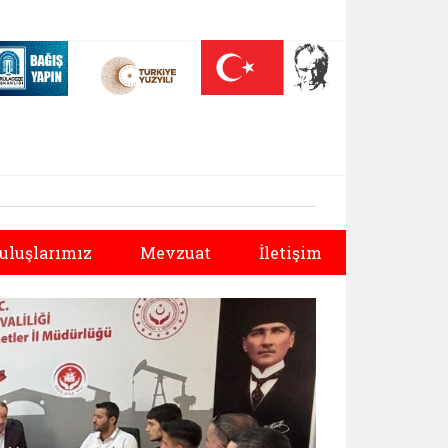
 (yeni sekmede açılır)
Nüfus On Yılı (yeni sekmede açılır)
Darülaceze bağış sayfası (yeni sekmede açılır)
Sonraki
uluşlarımız
Mevzuat
İletişim