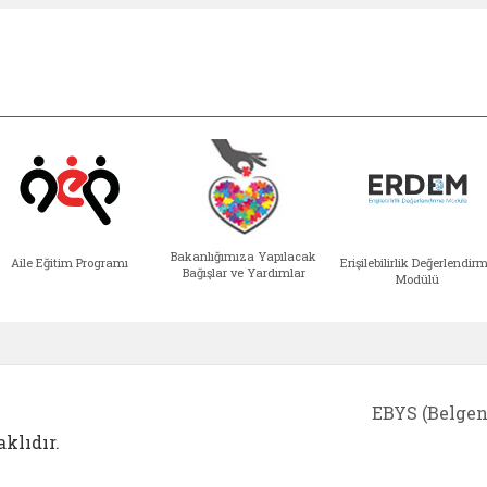
Bakanlığımıza Yapılacak
Aile Eğitim Programı
Erişilebilirlik Değerlendir
Bağışlar ve Yardımlar
Modülü
e açılır)
enim Ailem (yeni sekmede açılır)
Aile Eğitim Programı (yeni sekmede açılır
Bakanlığımıza Yapılacak 
Erişile
EBYS (Belgen
klıdır.