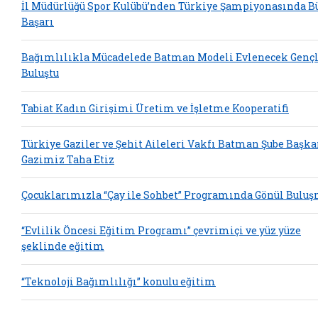
İl Müdürlüğü Spor Kulübü’nden Türkiye Şampiyonasında B
Başarı
Bağımlılıkla Mücadelede Batman Modeli Evlenecek Gençl
Buluştu
Tabiat Kadın Girişimi Üretim ve İşletme Kooperatifi
Türkiye Gaziler ve Şehit Aileleri Vakfı Batman Şube Başka
Gazimiz Taha Etiz
Çocuklarımızla “Çay ile Sohbet” Programında Gönül Bulu
“Evlilik Öncesi Eğitim Programı” çevrimiçi ve yüz yüze
şeklinde eğitim
“Teknoloji Bağımlılığı” konulu eğitim