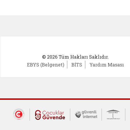
Kadın Girişimci (yeni sekmede açıl
İlk Öğ
© 2026 Tüm Hakları Saklıdır.
EBYS (Belgenet)
BİTS
Yardım Masası
Dış Bağlantılar
Cumhurbaşkanlığı İletişim Merkezi (CİM
Çocuklar Güvende (yeni 
Güvenli İnte
Güv