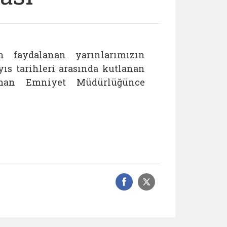
n faydalanan yarınlarımızın
ıs tarihleri arasında kutlanan
tman Emniyet Müdürlüğünce
Facebook üzerinde
Sosyal medyad