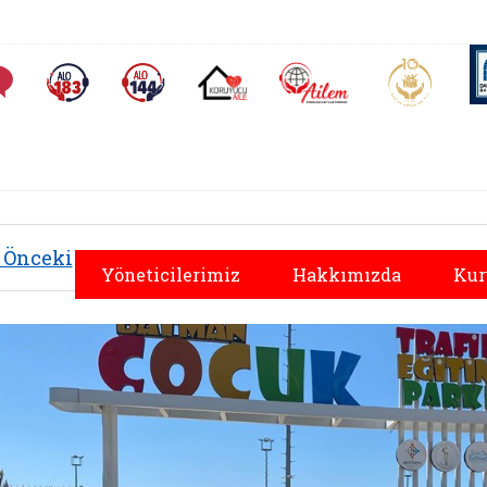
AİLEM İletişim Merkezi
Aile ve 
Sıkça Sorulan Sorular
Alo 183 (yeni sekmede açılır)
Alo 144 (yeni sekmede açılır)
Koruyucu Aile (yeni sekmede açılır)
Önceki
Yöneticilerimiz
Hakkımızda
Kur