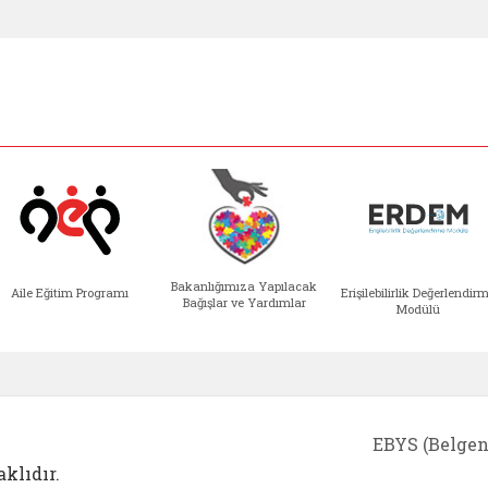
Bakanlığımıza Yapılacak
Aile Eğitim Programı
Erişilebilirlik Değerlendir
Bağışlar ve Yardımlar
Modülü
e açılır)
enim Ailem (yeni sekmede açılır)
Aile Eğitim Programı (yeni sekmede açılır
Bakanlığımıza Yapılacak 
Erişile
EBYS (Belgen
klıdır.