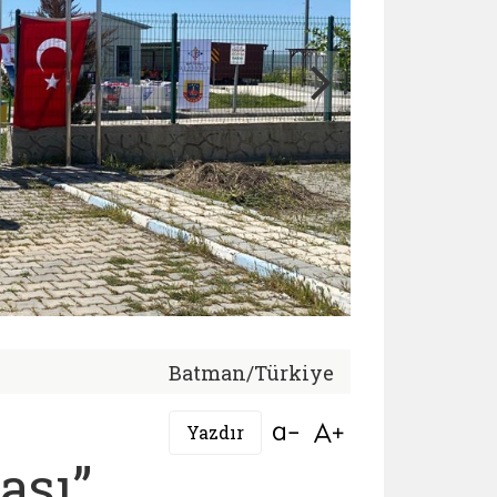
Batman/Türkiye
Bağlantıyı aç
Bağlantıyı aç
Yazdır
ası”