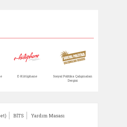
Aile Çocuk Derg
me
E-Kütüphane
Sosyal Politika Çalışmaları
Dergisi
)
Bağışlar ve Yardımlar (yeni sekmede açılır)
bilirlik Değerlendirme Modülü (yeni sekmede açıl
E-Kütüphane (yeni sekmede açılır)
Sosyal Politika Çalış
Ail
et)
BİTS
Yardım Masası