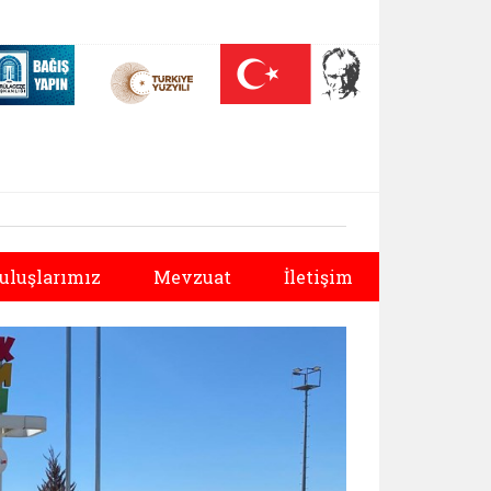
 (yeni sekmede açılır)
Nüfus On Yılı (yeni sekmede açılır)
Darülaceze bağış sayfası (yeni sekmede açılır)
Sonraki
uluşlarımız
Mevzuat
İletişim