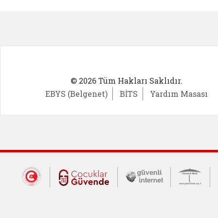
Kadın Girişimci (yeni sekmede açıl
İlk Öğ
© 2026 Tüm Hakları Saklıdır.
EBYS (Belgenet)
BİTS
Yardım Masası
Dış Bağlantılar
Cumhurbaşkanlığı İletişim Merkezi (CİM
Çocuklar Güvende (yeni 
Güvenli İnte
Güv