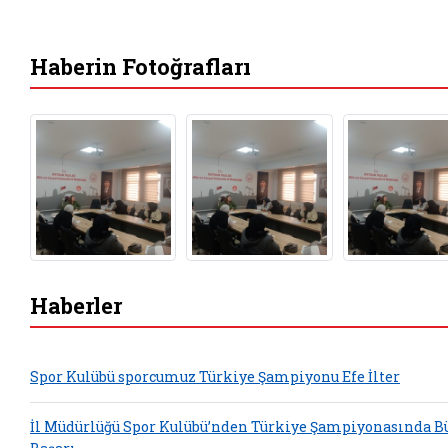
Haberin Fotoğrafları
Haberler
Spor Kulübü sporcumuz Türkiye Şampiyonu Efe İlter
İl Müdürlüğü Spor Kulübü’nden Türkiye Şampiyonasında B