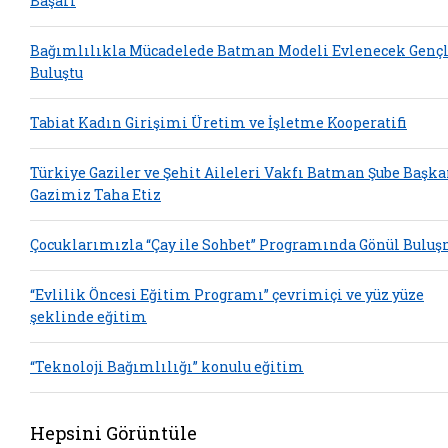
Başarı
Bağımlılıkla Mücadelede Batman Modeli Evlenecek Gençl
Buluştu
Tabiat Kadın Girişimi Üretim ve İşletme Kooperatifi
Türkiye Gaziler ve Şehit Aileleri Vakfı Batman Şube Başka
Gazimiz Taha Etiz
Çocuklarımızla “Çay ile Sohbet” Programında Gönül Bulu
“Evlilik Öncesi Eğitim Programı” çevrimiçi ve yüz yüze
şeklinde eğitim
“Teknoloji Bağımlılığı” konulu eğitim
Hepsini Görüntüle