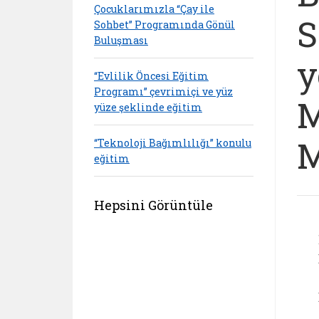
Çocuklarımızla “Çay ile
S
Sohbet” Programında Gönül
Buluşması
y
“Evlilik Öncesi Eğitim
Programı” çevrimiçi ve yüz
M
yüze şeklinde eğitim
M
“Teknoloji Bağımlılığı” konulu
eğitim
Hepsini Görüntüle