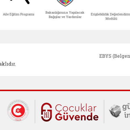
Bakanlığımıza Yapılacak
Aile Eğitim Programı
Erişilebilirlik Değerlendir
Bağışlar ve Yardımlar
Modülü
e açılır)
enim Ailem (yeni sekmede açılır)
Aile Eğitim Programı (yeni sekmede açılır
Bakanlığımıza Yapılacak 
Erişile
EBYS (Belgen
klıdır.
Cumhurbaşkanlığı İletişim Merkezi (C
Çocuklar Gü