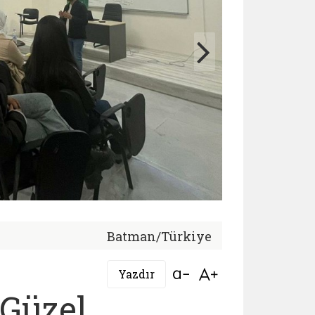
Batman/Türkiye
Bağlantıyı aç
Bağlantıyı aç
Yazdır
 Güzel