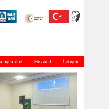
 (yeni sekmede açılır)
Nüfus On Yılı (yeni sekmede açılır)
Darülaceze bağış sayfası (yeni sekmede açılır)
Sonraki
uluşlarımız
Mevzuat
İletişim