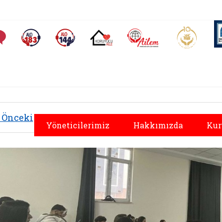
AİLEM İletişim Merkezi
Aile ve 
Sıkça Sorulan Sorular
Alo 183 (yeni sekmede açılır)
Alo 144 (yeni sekmede açılır)
Koruyucu Aile (yeni sekmede açılır)
Önceki
Yöneticilerimiz
Hakkımızda
Kur