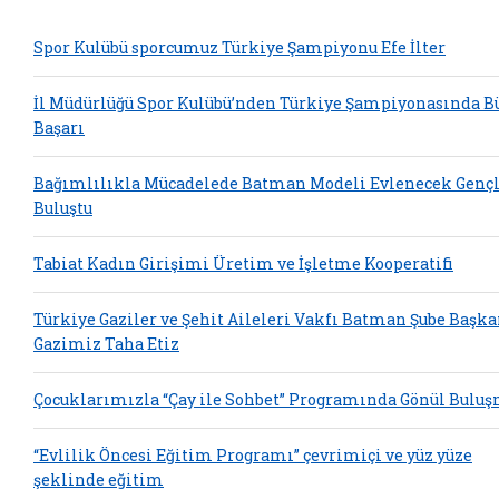
Spor Kulübü sporcumuz Türkiye Şampiyonu Efe İlter
İl Müdürlüğü Spor Kulübü’nden Türkiye Şampiyonasında B
Başarı
Bağımlılıkla Mücadelede Batman Modeli Evlenecek Gençl
Buluştu
Tabiat Kadın Girişimi Üretim ve İşletme Kooperatifi
Türkiye Gaziler ve Şehit Aileleri Vakfı Batman Şube Başka
Gazimiz Taha Etiz
Çocuklarımızla “Çay ile Sohbet” Programında Gönül Bulu
“Evlilik Öncesi Eğitim Programı” çevrimiçi ve yüz yüze
şeklinde eğitim