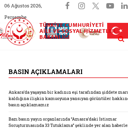
Sosyal Medya 
Facebook sayfam
Instagram s
X (Twit
You
06 Ağustos 2026,
Perşembe
TÜRKIYE CUMHURIYETI
AİLEM İletişim Merkezi (yeni sekmede açılır)
Aile ve Nüfus On Yılı (yeni sekmede açılır)
AILE VE SOSYAL HIZMETLER
Darülaceze bağış sayfası (yeni sekme
açılır)
 Aile (yeni sekmede açılır)
Aram
BAKANLIĞI
T.C. Aile ve Sosyal
BASIN AÇIKLAMALARI
Ankara’da yaşayan bir kadının eşi tarafından şiddete mar
kaldığına ilişkin kamuoyuna yansıyan görüntüler hakkın
basın açıklamamız
Bazı basın yayın organlarında “Amasra’daki İstismar
Soruşturmasında 33 Tutuklama” şeklinde yer alan haberle