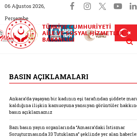
Sosyal Medya 
Facebook sayfam
Instagram s
X (Twit
You
06 Ağustos 2026,
Perşembe
TÜRKIYE CUMHURIYETI
AİLEM İletişim Merkezi (yeni sekmede açılır)
Aile ve Nüfus On Yılı (yeni sekmede açılır)
AILE VE SOSYAL HIZMETLER
Darülaceze bağış sayfası (yeni sekme
açılır)
 Aile (yeni sekmede açılır)
Aram
BAKANLIĞI
T.C. Aile ve Sosyal
BASIN AÇIKLAMALARI
Ankara’da yaşayan bir kadının eşi tarafından şiddete mar
kaldığına ilişkin kamuoyuna yansıyan görüntüler hakkın
basın açıklamamız
Bazı basın yayın organlarında “Amasra’daki İstismar
Soruşturmasında 33 Tutuklama” şeklinde yer alan haberle