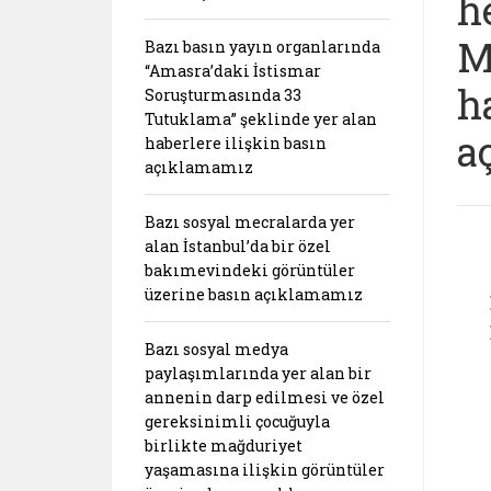
h
M
Bazı basın yayın organlarında
“Amasra’daki İstismar
h
Soruşturmasında 33
Tutuklama” şeklinde yer alan
a
haberlere ilişkin basın
açıklamamız
Bazı sosyal mecralarda yer
alan İstanbul’da bir özel
bakımevindeki görüntüler
üzerine basın açıklamamız
Bazı sosyal medya
paylaşımlarında yer alan bir
annenin darp edilmesi ve özel
gereksinimli çocuğuyla
birlikte mağduriyet
yaşamasına ilişkin görüntüler