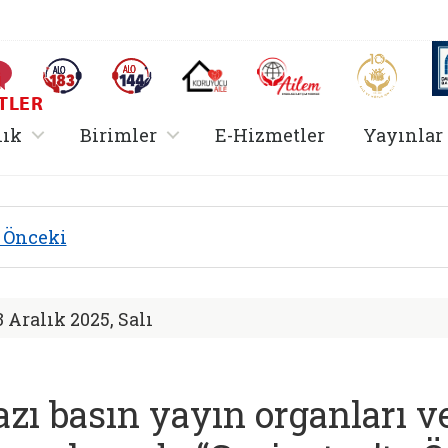
AİLEM İletişim Merkezi
Aile ve 
Sıkça Sorulan Sorular
Alo 183 (yeni sekmede açılır)
Alo 144 (yeni sekmede açılır)
Koruyucu Aile (yeni sekmede açılır)
I
TLER
rir
, alt menü içerir
, alt menü içerir
lık
Birimler
E-Hizmetler
Yayınlar
 Hizmetler Bakanlığı
Önceki
3 Aralık 2025, Salı
azı basın yayın organları 