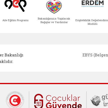
Bakanlığımıza Yapılacak
Aile Eğitim Programı
Erişilebilirlik Değerlendir
Bağışlar ve Yardımlar
Modülü
e açılır)
enim Ailem (yeni sekmede açılır)
Aile Eğitim Programı (yeni sekmede açılır
Bakanlığımıza Yapılacak 
Erişile
er Bakanlığı
EBYS (Belgen
klıdır.
Cumhurbaşkanlığı İletişim Merkezi (C
Çocuklar Gü