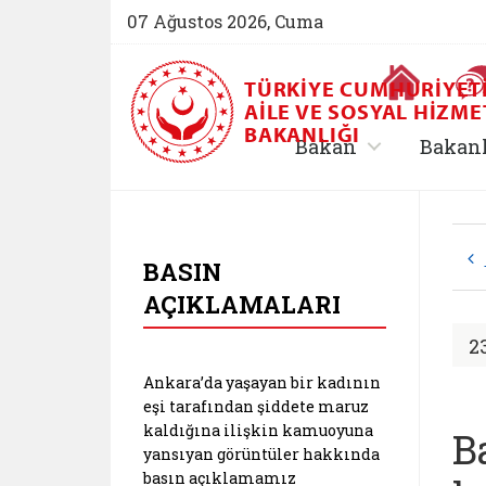
07 Ağustos 2026, Cuma
Ana Sayfa
TÜRKIYE CUMHURIYET
AILE VE SOSYAL HIZME
BAKANLIĞI
, alt menü içe
Bakan
Bakan
T.C. Aile ve Sosyal
BASIN
AÇIKLAMALARI
2
Ankara’da yaşayan bir kadının
eşi tarafından şiddete maruz
kaldığına ilişkin kamuoyuna
B
yansıyan görüntüler hakkında
basın açıklamamız