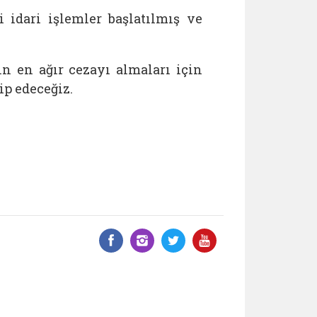
 idari işlemler başlatılmış ve
ın en ağır cezayı almaları için
ip edeceğiz.
Facebook üzerinde paylaş
Instagram'da paylaş
Twitter üzerinde 
YouTube üzer