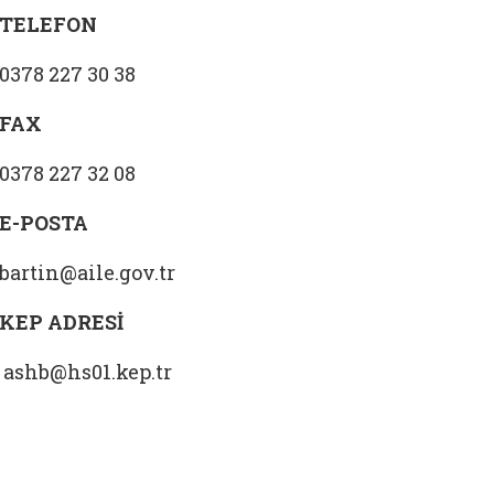
TELEFON
0378 227 30 38
FAX
0378 227 32 08
E-POSTA
bartin@aile.gov.tr
KEP ADRESİ
ashb@hs01.kep.tr