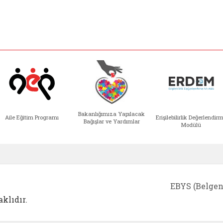
Bakanlığımıza Yapılacak
Aile Eğitim Programı
Erişilebilirlik Değerlendir
Bağışlar ve Yardımlar
Modülü
e açılır)
enim Ailem (yeni sekmede açılır)
Aile Eğitim Programı (yeni sekmede açılır
Bakanlığımıza Yapılacak 
Erişile
EBYS (Belgen
klıdır.