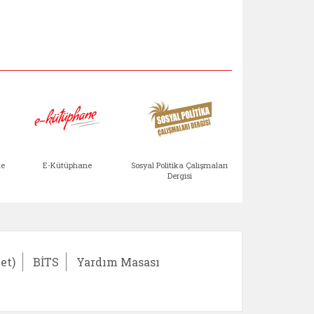
Aile Çocuk Derg
me
E-Kütüphane
Sosyal Politika Çalışmaları
Dergisi
)
Bağışlar ve Yardımlar (yeni sekmede açılır)
bilirlik Değerlendirme Modülü (yeni sekmede açıl
E-Kütüphane (yeni sekmede açılır)
Sosyal Politika Çalış
Ail
et)
BİTS
Yardım Masası