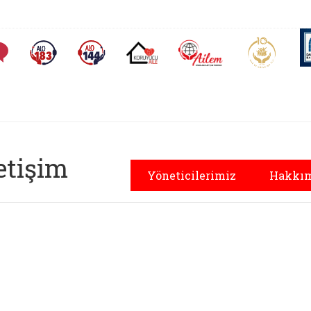
AİLEM İletişim Merkezi
Aile ve 
Sıkça Sorulan Sorular
Alo 183 (yeni sekmede açılır)
Alo 144 (yeni sekmede açılır)
Koruyucu Aile (yeni sekmede açılır)
letişim
Yöneticilerimiz
Hakkım