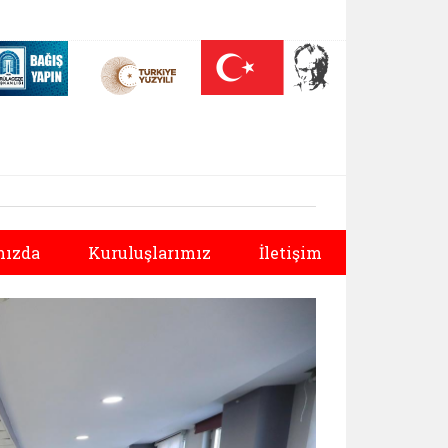
 (yeni sekmede açılır)
Nüfus On Yılı (yeni sekmede açılır)
Darülaceze bağış sayfası (yeni sekmede açılır)
Sonraki
ızda
Kuruluşlarımız
İletişim