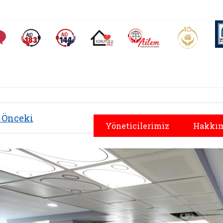
AİLEM İletişim Merkezi
Aile ve 
Sıkça Sorulan Sorular
Alo 183 (yeni sekmede açılır)
Alo 144 (yeni sekmede açılır)
Koruyucu Aile (yeni sekmede açılır)
Önceki
Yöneticilerimiz
Hakkım