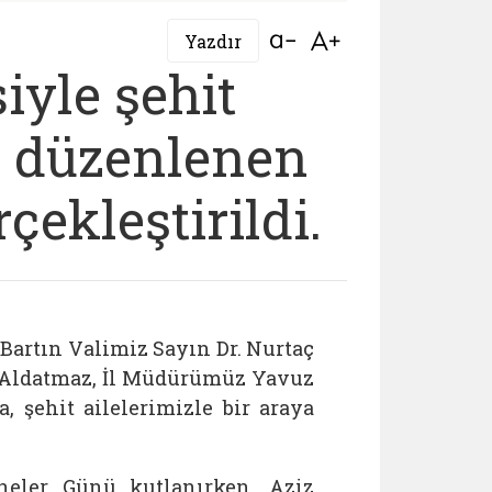
Bağlantıyı aç
Bağlantıyı aç
Yazdır
iyle şehit
a düzenlenen
çekleştirildi.
artın Valimiz Sayın Dr. Nurtaç
a Aldatmaz, İl Müdürümüz Yavuz
 şehit ailelerimizle bir araya
eler Günü kutlanırken, Aziz