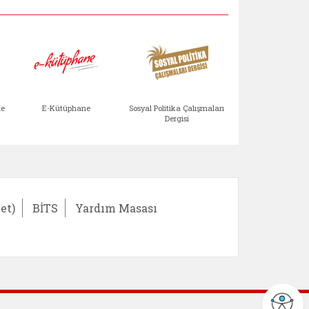
Aile Çocuk Derg
me
E-Kütüphane
Sosyal Politika Çalışmaları
Dergisi
)
Bağışlar ve Yardımlar (yeni sekmede açılır)
bilirlik Değerlendirme Modülü (yeni sekmede açıl
E-Kütüphane (yeni sekmede açılır)
Sosyal Politika Çalış
Ail
et)
BİTS
Yardım Masası