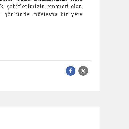
k, şehitlerimizin emaneti olan
in gönlünde müstesna bir yere
Facebook üzerinde
Sosyal medyad