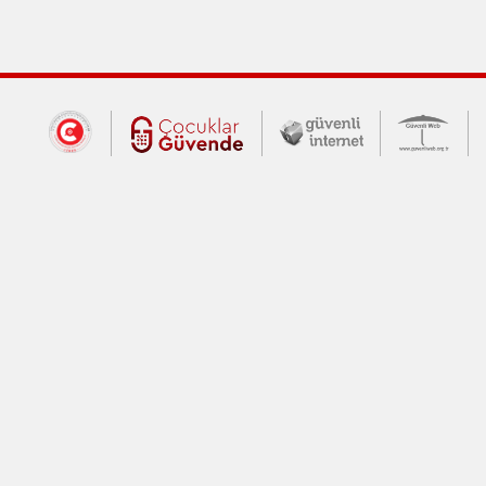
Dış Bağlantılar
Cumhurbaşkanlığı İletişim Merkezi (CİM
Çocuklar Güvende (yeni 
Güvenli İnte
Güv