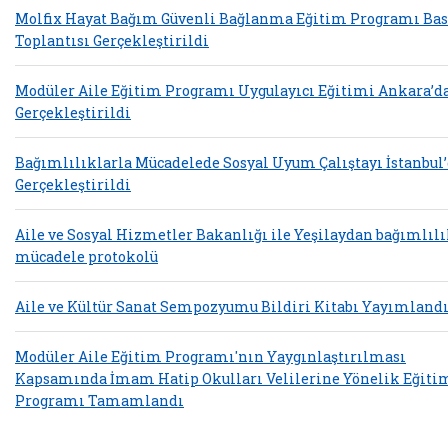
Molfix Hayat Bağım Güvenli Bağlanma Eğitim Programı Ba
Toplantısı Gerçekleştirildi
Modüler Aile Eğitim Programı Uygulayıcı Eğitimi Ankara’d
Gerçekleştirildi
Bağımlılıklarla Mücadelede Sosyal Uyum Çalıştayı İstanbul
Gerçekleştirildi
Aile ve Sosyal Hizmetler Bakanlığı ile Yeşilaydan bağımlılı
mücadele protokolü
Aile ve Kültür Sanat Sempozyumu Bildiri Kitabı Yayımland
Modüler Aile Eğitim Programı'nın Yaygınlaştırılması
Kapsamında İmam Hatip Okulları Velilerine Yönelik Eğiti
Programı Tamamlandı