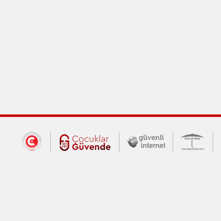
Dış Bağlantılar
Cumhurbaşkanlığı İletişim Merkezi (CİM
Çocuklar Güvende (yeni 
Güvenli İnte
Güv