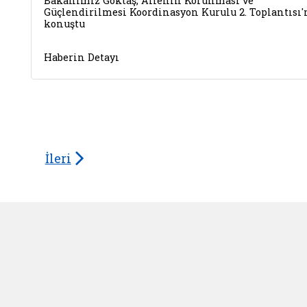
Bakanımız Göktaş, Ailenin Korunması ve
Güçlendirilmesi Koordinasyon Kurulu 2. Toplantısı'
konuştu
Haberin Detayı
İleri