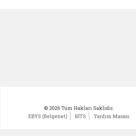
Kadın Girişimci (yeni sekmede açıl
İlk Öğ
© 2026 Tüm Hakları Saklıdır.
EBYS (Belgenet)
BİTS
Yardım Masası