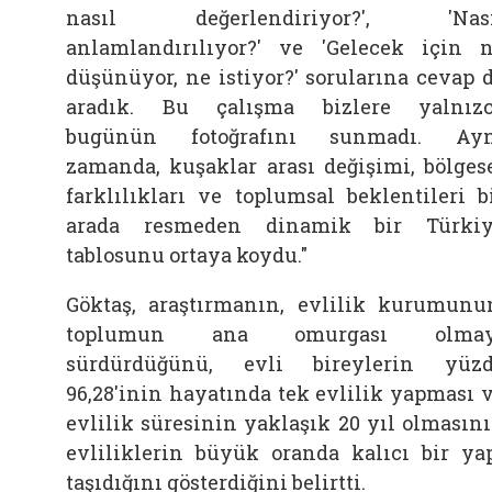
nasıl değerlendiriyor?', 'Nası
anlamlandırılıyor?' ve 'Gelecek için 
düşünüyor, ne istiyor?' sorularına cevap 
aradık. Bu çalışma bizlere yalnız
bugünün fotoğrafını sunmadı. Ayn
zamanda, kuşaklar arası değişimi, bölges
farklılıkları ve toplumsal beklentileri b
arada resmeden dinamik bir Türki
tablosunu ortaya koydu."
Göktaş, araştırmanın, evlilik kurumunu
toplumun ana omurgası olmay
sürdürdüğünü, evli bireylerin yüz
96,28'inin hayatında tek evlilik yapması 
evlilik süresinin yaklaşık 20 yıl olmasın
evliliklerin büyük oranda kalıcı bir ya
taşıdığını gösterdiğini belirtti.