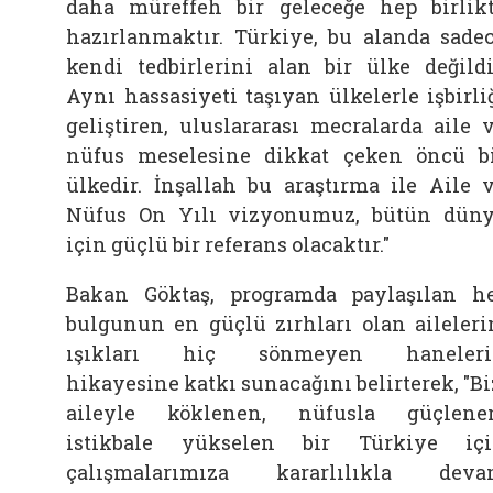
daha müreffeh bir geleceğe hep birlik
hazırlanmaktır. Türkiye, bu alanda sade
kendi tedbirlerini alan bir ülke değildi
Aynı hassasiyeti taşıyan ülkelerle işbirli
geliştiren, uluslararası mecralarda
aile
nüfus meselesine dikkat çeken öncü b
ülkedir. İnşallah bu araştırma ile
Aile
Nüfus On Yılı vizyonumuz, bütün dün
için güçlü bir referans olacaktır."
Bakan Göktaş, programda paylaşılan h
bulgunun en güçlü zırhları olan aileleri
ışıkları hiç sönmeyen haneleri
hikayesine katkı sunacağını belirterek, "Bi
aileyle köklenen, nüfusla güçlene
istikbale yükselen bir Türkiye iç
çalışmalarımıza kararlılıkla dev