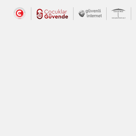
Dış Bağlantılar
Cumhurbaşkanlığı İletişim Merkezi (CİM
Çocuklar Güvende (yeni 
Güvenli İnte
Güv