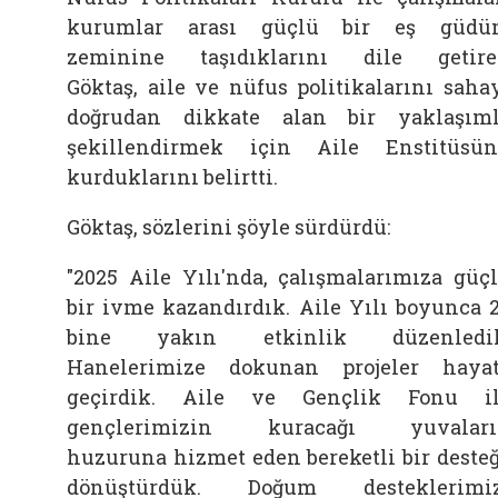
kurumlar arası güçlü bir eş güdü
zeminine taşıdıklarını dile getir
Göktaş,
aile
ve nüfus politikalarını saha
doğrudan dikkate alan bir yaklaşım
şekillendirmek için
Aile
Enstitüsü
kurduklarını belirtti.
Göktaş, sözlerini şöyle sürdürdü:
"2025
Aile
Yılı'nda, çalışmalarımıza güç
bir ivme kazandırdık.
Aile
Yılı boyunca 
bine yakın etkinlik düzenledik
Hanelerimize dokunan projeler haya
geçirdik.
Aile
ve Gençlik Fonu il
gençlerimizin kuracağı yuvaları
huzuruna hizmet eden bereketli bir deste
dönüştürdük. Doğum desteklerimiz