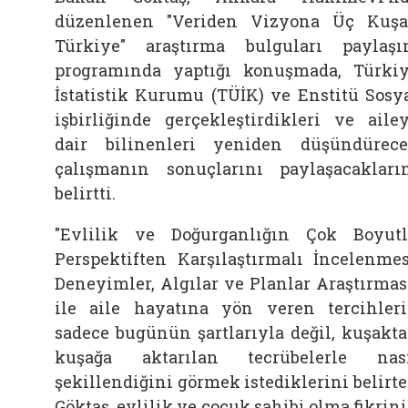
düzenlenen "Veriden Vizyona Üç Kuş
Türkiye" araştırma bulguları paylaş
programında yaptığı konuşmada, Türki
İstatistik Kurumu (TÜİK) ve Enstitü Sosy
işbirliğinde gerçekleştirdikleri ve aile
dair bilinenleri yeniden düşündürec
çalışmanın sonuçlarını paylaşacakları
belirtti.
"Evlilik ve Doğurganlığın Çok Boyut
Perspektiften Karşılaştırmalı İncelenmes
Deneyimler, Algılar ve Planlar Araştırmas
ile
aile
hayatına yön veren tercihler
sadece bugünün şartlarıyla değil, kuşakt
kuşağa aktarılan tecrübelerle nas
şekillendiğini görmek istediklerini belirt
Göktaş, evlilik ve çocuk sahibi olma fikrin