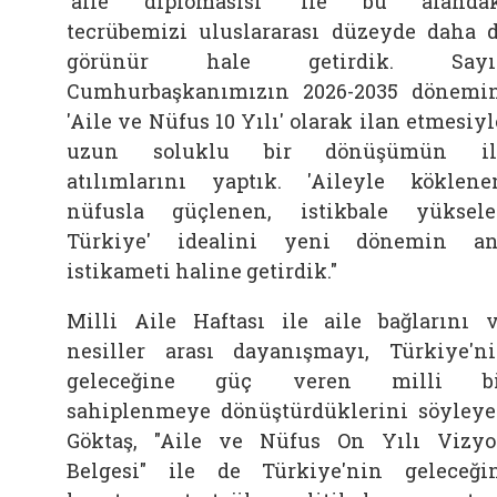
'aile
diplomasisi' ile bu alanda
tecrübemizi uluslararası düzeyde daha 
görünür hale getirdik. Sayı
Cumhurbaşkanımızın 2026-2035 dönemi
'Aile
ve Nüfus 10 Yılı' olarak ilan etmesiyl
uzun soluklu bir dönüşümün il
atılımlarını yaptık. 'Aileyle köklene
nüfusla güçlenen, istikbale yüksel
Türkiye' idealini yeni dönemin a
istikameti haline getirdik."
Milli
Aile
Haftası ile
aile
bağlarını 
nesiller arası dayanışmayı, Türkiye'n
geleceğine güç veren milli bi
sahiplenmeye dönüştürdüklerini söyley
Göktaş, "Aile
ve Nüfus On Yılı Vizy
Belgesi" ile de Türkiye'nin geleceği