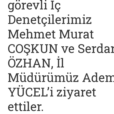
görevli İç
Denetçilerimiz
Mehmet Murat
COŞKUN ve Serda
ÖZHAN, İl
Müdürümüz Ade
YÜCEL’i ziyaret
ettiler.