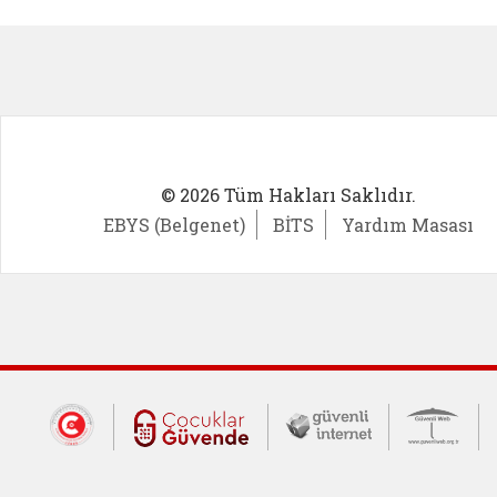
Kadın Girişimci (yeni sekmede açıl
İlk Öğ
© 2026 Tüm Hakları Saklıdır.
EBYS (Belgenet)
BİTS
Yardım Masası
Dış Bağlantılar
Cumhurbaşkanlığı İletişim Merkezi (CİM
Çocuklar Güvende (yeni 
Güvenli İnte
Güv