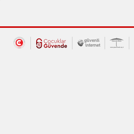
Dış Bağlantılar
Cumhurbaşkanlığı İletişim Merkezi (CİM
Çocuklar Güvende (yeni 
Güvenli İnte
Güv