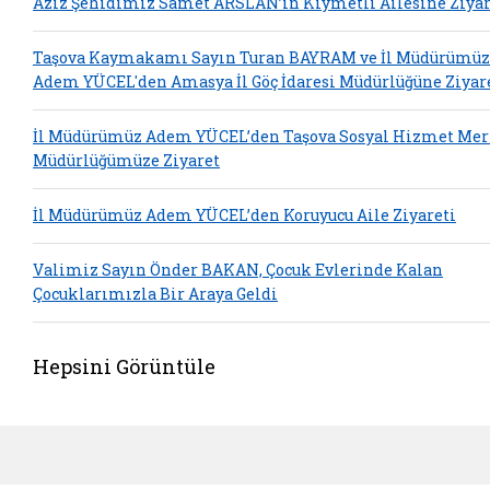
Aziz Şehidimiz Samet ARSLAN’ın Kıymetli Ailesine Ziyar
Taşova Kaymakamı Sayın Turan BAYRAM ve İl Müdürümüz
Adem YÜCEL'den Amasya İl Göç İdaresi Müdürlüğüne Ziyar
İl Müdürümüz Adem YÜCEL’den Taşova Sosyal Hizmet Mer
Müdürlüğümüze Ziyaret
İl Müdürümüz Adem YÜCEL’den Koruyucu Aile Ziyareti
Valimiz Sayın Önder BAKAN, Çocuk Evlerinde Kalan
Çocuklarımızla Bir Araya Geldi
Hepsini Görüntüle