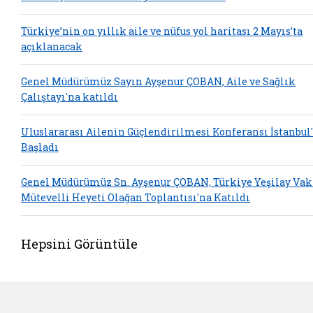
Türkiye’nin on yıllık aile ve nüfus yol haritası 2 Mayıs’ta
açıklanacak
Genel Müdürümüz Sayın Ayşenur ÇOBAN, Aile ve Sağlık
Çalıştayı'na katıldı
Uluslararası Ailenin Güçlendirilmesi Konferansı İstanbul
Başladı
Genel Müdürümüz Sn. Ayşenur ÇOBAN, Türkiye Yeşilay Vak
Mütevelli Heyeti Olağan Toplantısı'na Katıldı
Hepsini Görüntüle