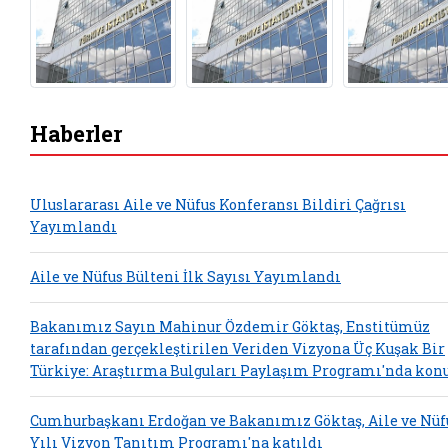
Haberler
Uluslararası Aile ve Nüfus Konferansı Bildiri Çağrısı
Yayımlandı
Aile ve Nüfus Bülteni İlk Sayısı Yayımlandı
Bakanımız Sayın Mahinur Özdemir Göktaş, Enstitümüz
tarafından gerçekleştirilen Veriden Vizyona Üç Kuşak Bir
Türkiye: Araştırma Bulguları Paylaşım Programı'nda kon
Cumhurbaşkanı Erdoğan ve Bakanımız Göktaş, Aile ve Nüfu
Yılı Vizyon Tanıtım Programı'na katıldı