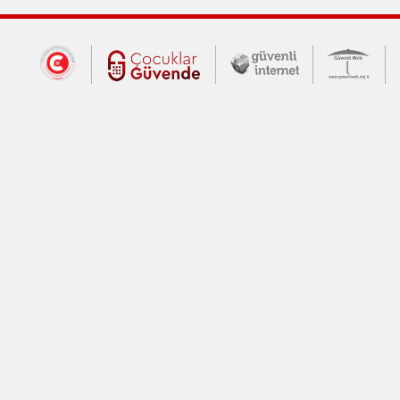
Dış Bağlantılar
Cumhurbaşkanlığı İletişim Merkezi (CİM
Çocuklar Güvende (yeni 
Güvenli İnte
Güv