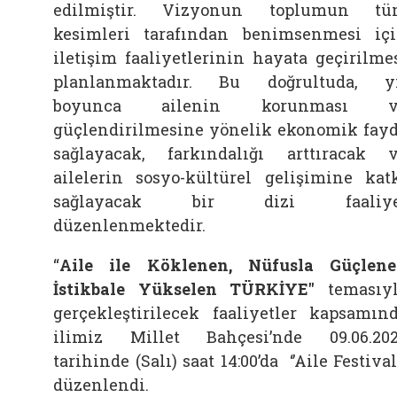
edilmiştir. Vizyonun toplumun tü
kesimleri tarafından benimsenmesi iç
iletişim faaliyetlerinin hayata geçirilme
planlanmaktadır. Bu doğrultuda, y
boyunca ailenin korunması v
güçlendirilmesine yönelik ekonomik fay
sağlayacak, farkındalığı arttıracak 
ailelerin sosyo-kültürel gelişimine kat
sağlayacak bir dizi faaliye
düzenlenmektedir.
“
Aile ile Köklenen, Nüfusla Güçlen
İstikbale Yükselen TÜRKİYE"
temasıy
gerçekleştirilecek faaliyetler kapsamın
ilimiz Millet Bahçesi’nde 09.06.20
tarihinde (Salı) saat 14:00’da ‘’Aile Festivali
düzenlendi.