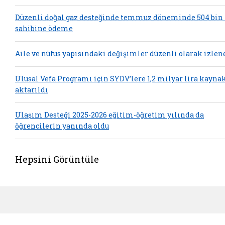
Düzenli doğal gaz desteğinde temmuz döneminde 504 bin
sahibine ödeme
Aile ve nüfus yapısındaki değişimler düzenli olarak izlen
Ulusal Vefa Programı için SYDV’lere 1,2 milyar lira kayna
aktarıldı
Ulaşım Desteği 2025-2026 eğitim-öğretim yılında da
öğrencilerin yanında oldu
Hepsini Görüntüle