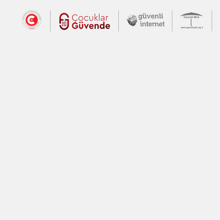
Dış Bağlantılar
Cumhurbaşkanlığı İletişim Merkezi (CİM
Çocuklar Güvende (yeni 
Güvenli İnte
Güv