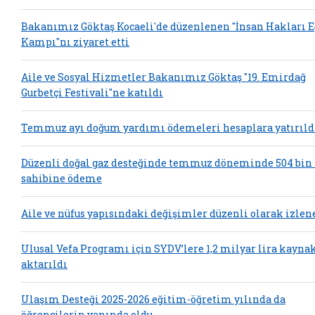
Bakanımız Göktaş Kocaeli'de düzenlenen "İnsan Hakları 
Kampı"nı ziyaret etti
Aile ve Sosyal Hizmetler Bakanımız Göktaş "19. Emirdağ
Gurbetçi Festivali"ne katıldı
Temmuz ayı doğum yardımı ödemeleri hesaplara yatırıld
Düzenli doğal gaz desteğinde temmuz döneminde 504 bin
sahibine ödeme
Aile ve nüfus yapısındaki değişimler düzenli olarak izlen
Ulusal Vefa Programı için SYDV’lere 1,2 milyar lira kayna
aktarıldı
Ulaşım Desteği 2025-2026 eğitim-öğretim yılında da
öğrencilerin yanında oldu