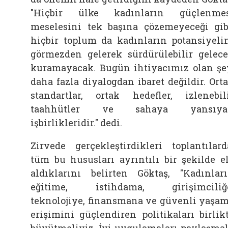
"Hiçbir ülke kadınların güçlenme
meselesini tek başına çözemeyeceği gib
hiçbir toplum da kadınların potansiyeli
görmezden gelerek sürdürülebilir gelec
kuramayacak. Bugün ihtiyacımız olan şe
daha fazla diyalogdan ibaret değildir. Ort
standartlar, ortak hedefler, izlenebil
taahhütler ve sahaya yansıya
işbirlikleridir." dedi.
Zirvede gerçekleştirdikleri toplantılard
tüm bu hususları ayrıntılı bir şekilde e
aldıklarını belirten
Göktaş, "Kadınlar
eğitime, istihdama, girişimciliğ
teknolojiye, finansmana ve güvenli yaşa
erişimini güçlendiren politikaları birlik
büyütmeliyiz. İyi uygulamaları paylaşmal