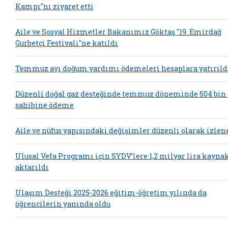
Kampı"nı ziyaret etti
Aile ve Sosyal Hizmetler Bakanımız Göktaş "19. Emirdağ
Gurbetçi Festivali"ne katıldı
Temmuz ayı doğum yardımı ödemeleri hesaplara yatırıld
Düzenli doğal gaz desteğinde temmuz döneminde 504 bin
sahibine ödeme
Aile ve nüfus yapısındaki değişimler düzenli olarak izlen
Ulusal Vefa Programı için SYDV’lere 1,2 milyar lira kayna
aktarıldı
Ulaşım Desteği 2025-2026 eğitim-öğretim yılında da
öğrencilerin yanında oldu