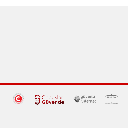
Dış Bağlantılar
Cumhurbaşkanlığı İletişim Merkezi (CİM
Çocuklar Güvende (yeni 
Güvenli İnte
Güv