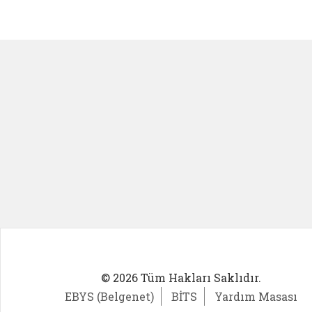
Kadın Girişimci (yeni sekmede açıl
İlk Öğ
© 2026 Tüm Hakları Saklıdır.
EBYS (Belgenet)
BİTS
Yardım Masası