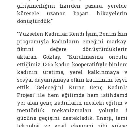
girişimciliğini fikirden pazara, yereld
küresele uzanan başarı hikayeleri
dönüştürdük."
"Yükselen Kadınlar: Kendi İşim, Benim İzi
programıyla kadınların emeğini markay
fikrini değere dönüştürdüklerin
aktaran
Göktaş, "Kurulmasına öncül
ettiğimiz 1366 kadın kooperatifiyle binler
kadının üretime, yerel kalkınmaya 
sosyal dayanışmaya etkin katılımını teşv
ettik. 'Geleceğini Kuran Genç Kadınl
Projesi' ile hem eğitimde hem istihdam
yer alan genç kadınların mesleki eğitim 
mentörlük mekanizmaları yoluyla 
gücüne geçişini destekledik. Enerji, tem
teknoloji ve yeşil ekonomi gibi yüks