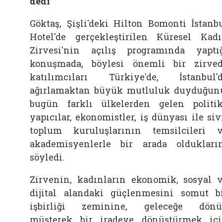
dedi
Göktaş, Şişli'deki Hilton Bomonti İstanb
Hotel'de gerçekleştirilen Küresel Kad
Zirvesi'nin açılış programında yaptı
konuşmada, böylesi önemli bir zirve
katılımcıları Türkiye'de, İstanbul'
ağırlamaktan büyük mutluluk duyduğun
bugün farklı ülkelerden gelen politi
yapıcılar, ekonomistler, iş dünyası ile siv
toplum kuruluşlarının temsilcileri 
akademisyenlerle bir arada oldukları
söyledi.
Zirvenin, kadınların ekonomik, sosyal 
dijital alandaki güçlenmesini somut b
işbirliği zeminine, geleceğe dön
müşterek bir iradeye dönüştürmek iç