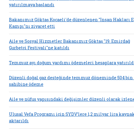
yatırılmaya başlandı
Bakanımız Göktaş Kocaeli'de düzenlenen "İnsan Hakları 
Kampı"nı ziyaret etti
Aile ve Sosyal Hizmetler Bakanımız Göktaş "19. Emirdağ
Gurbetçi Festivali"ne katıldı
Temmuz ayı doğum yardımı ödemeleri hesaplara yatırıld
Düzenli doğal gaz desteğinde temmuz döneminde 504 bin
sahibine ödeme
Aile ve nüfus yapısındaki değişimler düzenli olarak izlen
Ulusal Vefa Programı için SYDV’lere 1,2 milyar lira kayna
aktarıldı