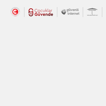
Dış Bağlantılar
Cumhurbaşkanlığı İletişim Merkezi (CİM
Çocuklar Güvende (yeni 
Güvenli İnte
Güv