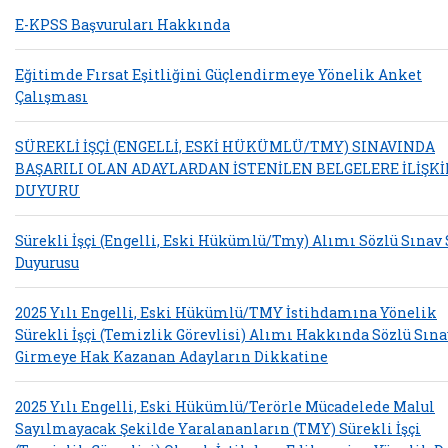
E-KPSS Başvuruları Hakkında
Eğitimde Fırsat Eşitliğini Güçlendirmeye Yönelik Anket
Çalışması
SÜREKLİ İŞÇİ (ENGELLİ, ESKİ HÜKÜMLÜ/TMY) SINAVINDA
BAŞARILI OLAN ADAYLARDAN İSTENİLEN BELGELERE İLİŞK
DUYURU
Sürekli İşçi (Engelli, Eski Hükümlü/Tmy) Alımı Sözlü Sınav
Duyurusu
2025 Yılı Engelli, Eski Hükümlü/TMY İstihdamına Yönelik
Sürekli İşçi (Temizlik Görevlisi) Alımı Hakkında Sözlü Sın
Girmeye Hak Kazanan Adayların Dikkatine
2025 Yılı Engelli, Eski Hükümlü/Terörle Mücadelede Malul
Sayılmayacak Şekilde Yaralananların (TMY) Sürekli İşçi