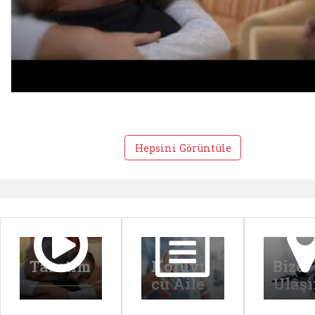
Hepsini Görüntüle
Tanıtım
Koruyu
Bize
cu Aile
Ulaş