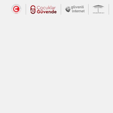
Dış Bağlantılar
Cumhurbaşkanlığı İletişim Merkezi (CİM
Çocuklar Güvende (yeni 
Güvenli İnte
Güv