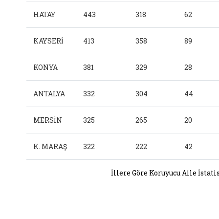
HATAY
443
318
62
KAYSERİ
413
358
89
KONYA
381
329
28
ANTALYA
332
304
44
MERSİN
325
265
20
K. MARAŞ
322
222
42
İllere Göre Koruyucu Aile İstati