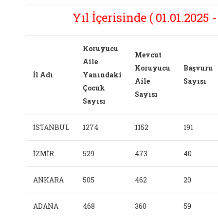
Yıl İçerisinde ( 01.01.2025 -
Koruyucu
Mevcut
Aile
Koruyucu
Başvuru
İl Adı
Yanındaki
Aile
Sayısı
Çocuk
Sayısı
Sayısı
İSTANBUL
1274
1152
191
İZMİR
529
473
40
ANKARA
505
462
20
ADANA
468
360
59