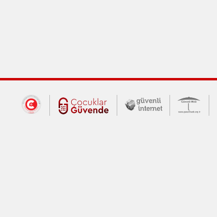
Dış Bağlantılar
Cumhurbaşkanlığı İletişim Merkezi (CİM
Çocuklar Güvende (yeni 
Güvenli İnte
Güv