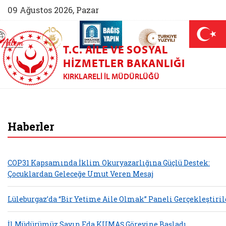
09 Ağustos 2026, Pazar
AİLEM İletişim Merkezi (yeni sekmede açılır)
Aile ve Nüfus On Yılı (yeni sekmede açılır)
Darülaceze bağış sayfası (yeni sekme
açılır)
 Aile (yeni sekmede açılır)
T.C. AILE VE SOSYAL
HIZMETLER BAKANLIĞI
KIRKLARELI İL MÜDÜRLÜĞÜ
Kırklareli Aile ve 
Haberler
COP31 Kapsamında İklim Okuryazarlığına Güçlü Destek:
Çocuklardan Geleceğe Umut Veren Mesaj
Lüleburgaz’da “Bir Yetime Aile Olmak” Paneli Gerçekleştiril
İl Müdürümüz Sayın Eda KUMAŞ Görevine Başladı