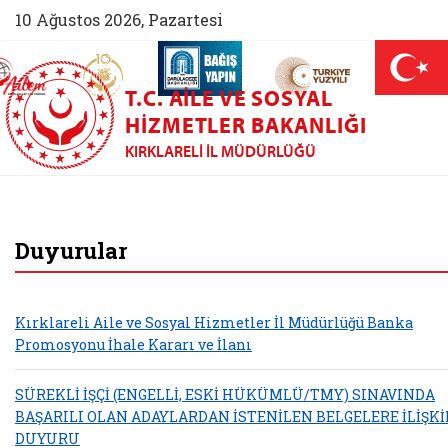
10 Ağustos 2026, Pazartesi
AİLEM İletişim Merkezi (yeni sekmede açılır)
Aile ve Nüfus On Yılı (yeni sekmede açılır)
Darülaceze bağış sayfası (yeni sekme
açılır)
 Aile (yeni sekmede açılır)
T.C. AILE VE SOSYAL
HIZMETLER BAKANLIĞI
KIRKLARELI İL MÜDÜRLÜĞÜ
Kırklareli Aile ve S
Duyurular
Kırklareli Aile ve Sosyal Hizmetler İl Müdürlüğü Banka
Promosyonu İhale Kararı ve İlanı
SÜREKLİ İŞÇİ (ENGELLİ, ESKİ HÜKÜMLÜ/TMY) SINAVINDA
BAŞARILI OLAN ADAYLARDAN İSTENİLEN BELGELERE İLİŞK
DUYURU