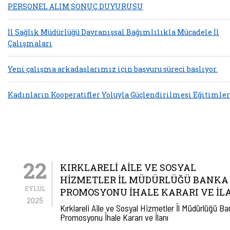
PERSONEL ALIM SONUÇ DUYURUSU
İl Sağlık Müdürlüğü Davranışsal Bağımlılıkla Mücadele İl
Çalışmaları
Yeni çalışma arkadaşlarımız için başvuru süreci başlıyor.
Kadınların Kooperatifler Yoluyla Güçlendirilmesi Eğitimler
22
KIRKLARELI AILE VE SOSYAL
HIZMETLER İL MÜDÜRLÜĞÜ BANKA
EYLÜL
PROMOSYONU İHALE KARARI VE İL
2025
Kırklareli Aile ve Sosyal Hizmetler İl Müdürlüğü B
Promosyonu İhale Kararı ve İlanı