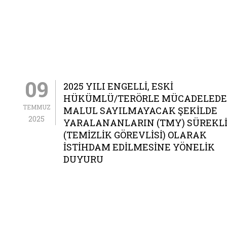
09
2025 YILI ENGELLI, ESKI
HÜKÜMLÜ/TERÖRLE MÜCADELEDE
TEMMUZ
MALUL SAYILMAYACAK ŞEKILDE
2025
YARALANANLARIN (TMY) SÜREKLI 
(TEMIZLIK GÖREVLISI) OLARAK
İSTIHDAM EDILMESINE YÖNELIK
DUYURU