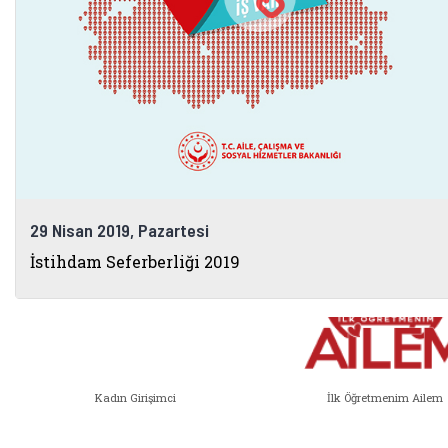
Bakanlık Bağlantıları
29 Nisan 2019, Pazartesi
İstihdam Seferberliği 2019
Kadın Girişimci
İlk Öğretmenim Ailem
Kadın Girişimci (yeni sekmede açıl
İlk Öğ