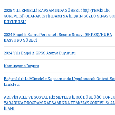
2025 YILI ENGELLİ KAPSAMINDA SÜREKLİ İŞÇİ (TEMİZLİK
GÖREVLİSİ) OLARAK İSTİHDAMINA İLİŞKİN SÖZLÜ SINAV S
DUYURUSU
2024 Engelli Kamu Pers oneli Seçme Sınavı (EKPSS)/KURA
BAŞVURU SÜRECİ
2024 Yılı Engelli KPSS Atama Duyurusu
Kamuoyuna Duyuru
Bağımlılıkla Mücadele Kapsamında Uygulanacak Öntest-So
Linkleri
ARTVİN AİLE VE SOSYAL HİZMETLER İL MÜDÜRLÜĞÜ TOPL
YARARINA PROGRAM KAPSAMINDA TEMİZLİK GÖREVLİSİ A
İLANI