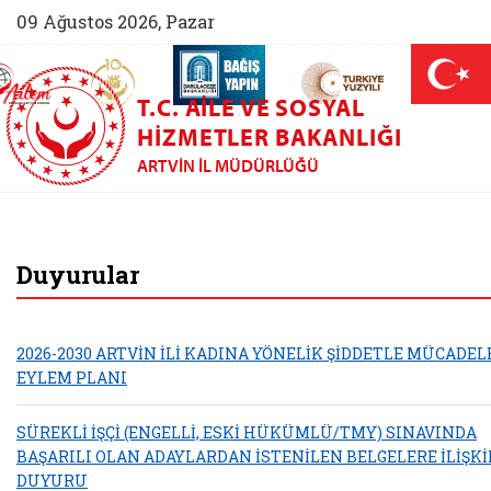
09 Ağustos 2026, Pazar
AİLEM İletişim Merkezi (yeni sekmede açılır)
Aile ve Nüfus On Yılı (yeni sekmede açılır)
Darülaceze bağış sayfası (yeni sekme
açılır)
 Aile (yeni sekmede açılır)
T.C. AILE VE SOSYAL
HIZMETLER BAKANLIĞI
ARTVIN İL MÜDÜRLÜĞÜ
Artvin Aile ve Sosy
Duyurular
2026-2030 ARTVİN İLİ KADINA YÖNELİK ŞİDDETLE MÜCADELE
EYLEM PLANI
SÜREKLİ İŞÇİ (ENGELLİ, ESKİ HÜKÜMLÜ/TMY) SINAVINDA
BAŞARILI OLAN ADAYLARDAN İSTENİLEN BELGELERE İLİŞK
DUYURU