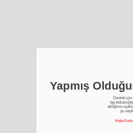
Yapmış Olduğun
Destek için,
bg.iletisim@a
aldığınızı açıkl
şu sayf
Hata Kod